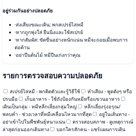
อยู่ร่วมกันอย่างปลอดภัย
·
ส่งเสียงขณะเดิน; พกสเปรย์ไล่หมี
·
หากถูกพุ่งใส่ ยืนนิ่งและใช้สเปรย์
·
หากสัมผัส: ขัดขืนอย่างหนักแน่น หมีจะถอยเมื่อพบการ
ต่อต้าน
·
อย่าปีนต้นไม้ หมีปีนเก่งกว่าคุณ
รายการตรวจสอบความปลอดภัย
สเปรย์ไล่หมี - พกติดตัวและรู้วิธีใช้
ทำเสียง - พูดดังๆ หรือ
ปรบมือ
เก็บอาหาร - ใช้ถังป้องกันหมีหรือแขวนอาหาร
เดินเป็นกลุ่ม - หมีหลีกเลี่ยงกลุ่มใหญ่
หลีกเลี่ยงรุ่งอรุณ/
พลบค่ำ - ช่วงเวลาที่หมีเคลื่อนไหวมากที่สุด
อยู่ในเส้นทาง -
อย่าเข้าไปในพืชพันธุ์หนาแน่น
ตรวจสอบสภาพ - ดูเหตุการณ์
ล่าสุดก่อนออกเดินทาง
บอกใครสักคน - แชร์แผนการเดิน