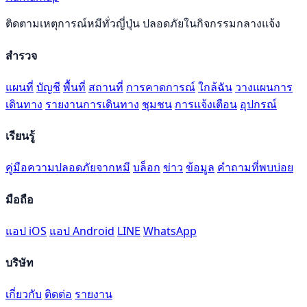
ติดตามเหตุการณ์หมีทั่วญี่ปุ่น ปลอดภัยในกิจกรรมกลางแจ้ง
สำรวจ
แผนที่
บัญชี
พื้นที่
สถานที่
การคาดการณ์
ใกล้ฉัน
วางแผนการ
เดินทาง
รายงานการเดินทาง
ชุมชน
การแจ้งเตือน
อุปกรณ์
เรียนรู้
คู่มือความปลอดภัยจากหมี
บล็อก
ข่าว
ข้อมูล
คำถามที่พบบ่อย
มือถือ
แอป iOS
แอป Android
LINE
WhatsApp
บริษัท
เกี่ยวกับ
ติดต่อ
รายงาน