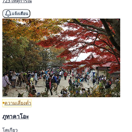
723 เหตุการณ์
แจ้งเตือน
ความเสี่ยงต่ำ
ภูทาคาโอะ
โตเกียว