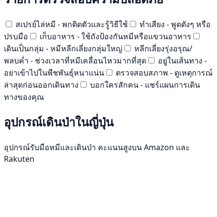
สเปรย์ไล่หมี - พกติดตัวและรู้วิธีใช้
ทำเสียง - พูดดังๆ หรือ
ปรบมือ
เก็บอาหาร - ใช้ถังป้องกันหมีหรือแขวนอาหาร
เดินเป็นกลุ่ม - หมีหลีกเลี่ยงกลุ่มใหญ่
หลีกเลี่ยงรุ่งอรุณ/
พลบค่ำ - ช่วงเวลาที่หมีเคลื่อนไหวมากที่สุด
อยู่ในเส้นทาง -
อย่าเข้าไปในพืชพันธุ์หนาแน่น
ตรวจสอบสภาพ - ดูเหตุการณ์
ล่าสุดก่อนออกเดินทาง
บอกใครสักคน - แชร์แผนการเดิน
ทางของคุณ
อุปกรณ์เดินป่าในญี่ปุ่น
อุปกรณ์รับมือหมีและเดินป่า คะแนนสูงบน Amazon และ
Rakuten