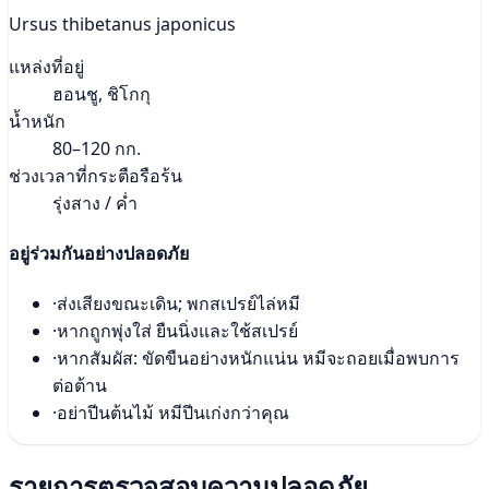
Ursus thibetanus japonicus
แหล่งที่อยู่
ฮอนชู, ชิโกกุ
น้ำหนัก
80–120 กก.
ช่วงเวลาที่กระตือรือร้น
รุ่งสาง / ค่ำ
อยู่ร่วมกันอย่างปลอดภัย
·
ส่งเสียงขณะเดิน; พกสเปรย์ไล่หมี
·
หากถูกพุ่งใส่ ยืนนิ่งและใช้สเปรย์
·
หากสัมผัส: ขัดขืนอย่างหนักแน่น หมีจะถอยเมื่อพบการ
ต่อต้าน
·
อย่าปีนต้นไม้ หมีปีนเก่งกว่าคุณ
รายการตรวจสอบความปลอดภัย