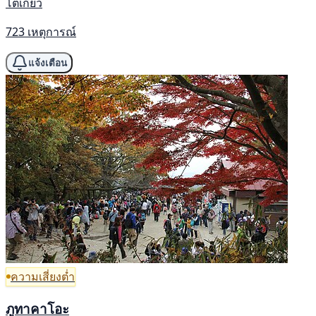
โตเกียว
723 เหตุการณ์
แจ้งเตือน
ความเสี่ยงต่ำ
ภูทาคาโอะ