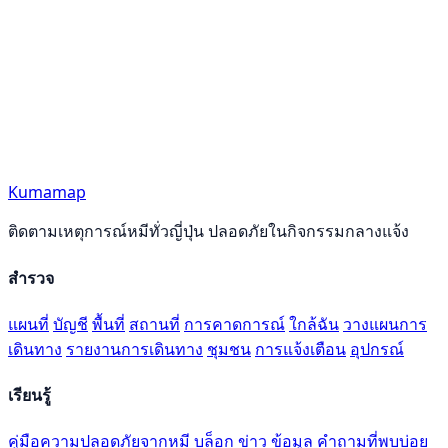
Kumamap
ติดตามเหตุการณ์หมีทั่วญี่ปุ่น ปลอดภัยในกิจกรรมกลางแจ้ง
สำรวจ
แผนที่
บัญชี
พื้นที่
สถานที่
การคาดการณ์
ใกล้ฉัน
วางแผนการ
เดินทาง
รายงานการเดินทาง
ชุมชน
การแจ้งเตือน
อุปกรณ์
เรียนรู้
คู่มือความปลอดภัยจากหมี
บล็อก
ข่าว
ข้อมูล
คำถามที่พบบ่อย