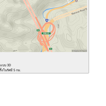
นแบบ 3D
ั้งในรัศมี 5 กม.