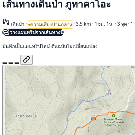
เส้นทางเดินป่า ภูทาคาโอะ
เดินป่า
·
·
3.5 km
·
1ชม. 1น.
·
3 จุด
·
1 
ความเสี่ยงปานกลาง
วางแผนทริปจากเส้นทางนี้
บันทึกเป็นแผนทริปใหม่ ต้นฉบับไม่เปลี่ยนแปลง