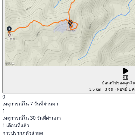
3D
ย้อนทริปของคุณใ
3.5 km
· 3 จุด
· พบหมี 1 คร
0
เหตุการณ์ใน 7 วันที่ผ่านมา
1
เหตุการณ์ใน 30 วันที่ผ่านมา
1 เดือนที่แล้ว
การปรากฏตัวล่าสุด