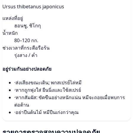
Ursus thibetanus japonicus
แหล่งที่อยู่
ฮอนชู, ชิโกกุ
น้ำหนัก
80–120 กก.
ช่วงเวลาที่กระตือรือร้น
รุ่งสาง / ค่ำ
อยู่ร่วมกันอย่างปลอดภัย
·
ส่งเสียงขณะเดิน; พกสเปรย์ไล่หมี
·
หากถูกพุ่งใส่ ยืนนิ่งและใช้สเปรย์
·
หากสัมผัส: ขัดขืนอย่างหนักแน่น หมีจะถอยเมื่อพบการ
ต่อต้าน
·
อย่าปีนต้นไม้ หมีปีนเก่งกว่าคุณ
รายการตรวจสอบความปลอดภัย