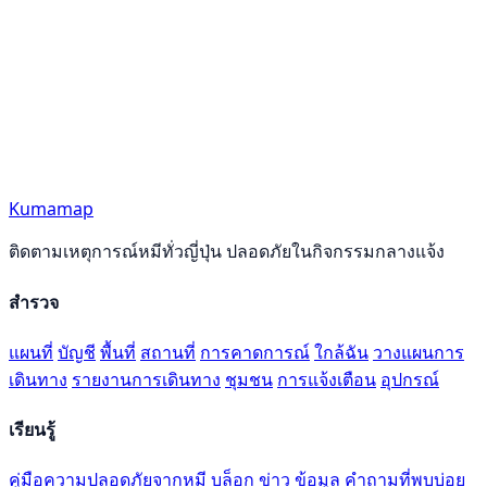
Kumamap
ติดตามเหตุการณ์หมีทั่วญี่ปุ่น ปลอดภัยในกิจกรรมกลางแจ้ง
สำรวจ
แผนที่
บัญชี
พื้นที่
สถานที่
การคาดการณ์
ใกล้ฉัน
วางแผนการ
เดินทาง
รายงานการเดินทาง
ชุมชน
การแจ้งเตือน
อุปกรณ์
เรียนรู้
คู่มือความปลอดภัยจากหมี
บล็อก
ข่าว
ข้อมูล
คำถามที่พบบ่อย