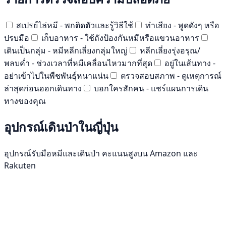
สเปรย์ไล่หมี - พกติดตัวและรู้วิธีใช้
ทำเสียง - พูดดังๆ หรือ
ปรบมือ
เก็บอาหาร - ใช้ถังป้องกันหมีหรือแขวนอาหาร
เดินเป็นกลุ่ม - หมีหลีกเลี่ยงกลุ่มใหญ่
หลีกเลี่ยงรุ่งอรุณ/
พลบค่ำ - ช่วงเวลาที่หมีเคลื่อนไหวมากที่สุด
อยู่ในเส้นทาง -
อย่าเข้าไปในพืชพันธุ์หนาแน่น
ตรวจสอบสภาพ - ดูเหตุการณ์
ล่าสุดก่อนออกเดินทาง
บอกใครสักคน - แชร์แผนการเดิน
ทางของคุณ
อุปกรณ์เดินป่าในญี่ปุ่น
อุปกรณ์รับมือหมีและเดินป่า คะแนนสูงบน Amazon และ
Rakuten