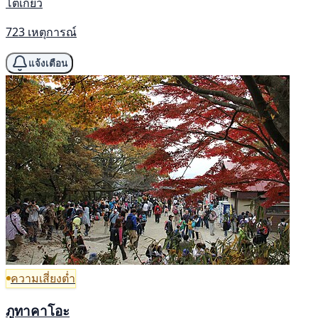
โตเกียว
723 เหตุการณ์
แจ้งเตือน
ความเสี่ยงต่ำ
ภูทาคาโอะ