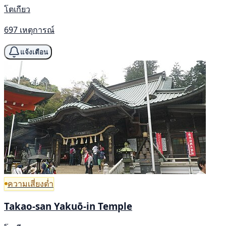
โตเกียว
697 เหตุการณ์
แจ้งเตือน
ความเสี่ยงต่ำ
Takao-san Yakuō-in Temple