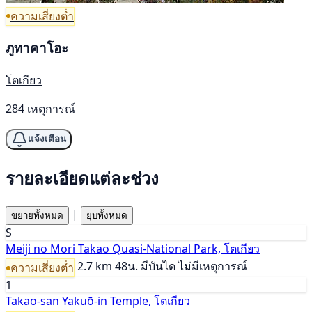
ความเสี่ยงต่ำ
ภูทาคาโอะ
โตเกียว
284 เหตุการณ์
แจ้งเตือน
รายละเอียดแต่ละช่วง
|
ขยายทั้งหมด
ยุบทั้งหมด
S
Meiji no Mori Takao Quasi-National Park, โตเกียว
2.7 km
48น.
มีบันได
ไม่มีเหตุการณ์
ความเสี่ยงต่ำ
1
Takao-san Yakuō-in Temple, โตเกียว