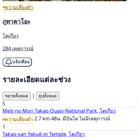
ความเสี่ยงต่ำ
ภูทาคาโอะ
โตเกียว
284 เหตุการณ์
แจ้งเตือน
รายละเอียดแต่ละช่วง
|
ขยายทั้งหมด
ยุบทั้งหมด
S
Meiji no Mori Takao Quasi-National Park, โตเกียว
2.7 km
48น.
มีบันได
ไม่มีเหตุการณ์
ความเสี่ยงต่ำ
1
Takao-san Yakuō-in Temple, โตเกียว