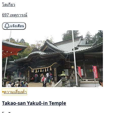
โตเกียว
697 เหตุการณ์
แจ้งเตือน
ความเสี่ยงต่ำ
Takao-san Yakuō-in Temple