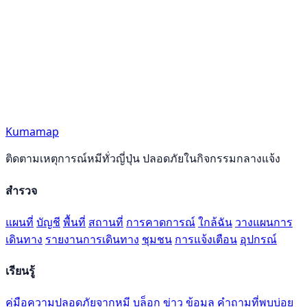
Kumamap
ติดตามเหตุการณ์หมีทั่วญี่ปุ่น ปลอดภัยในกิจกรรมกลางแจ้ง
สำรวจ
แผนที่
บัญชี
พื้นที่
สถานที่
การคาดการณ์
ใกล้ฉัน
วางแผนการ
เดินทาง
รายงานการเดินทาง
ชุมชน
การแจ้งเตือน
อุปกรณ์
เรียนรู้
คู่มือความปลอดภัยจากหมี
บล็อก
ข่าว
ข้อมูล
คำถามที่พบบ่อย