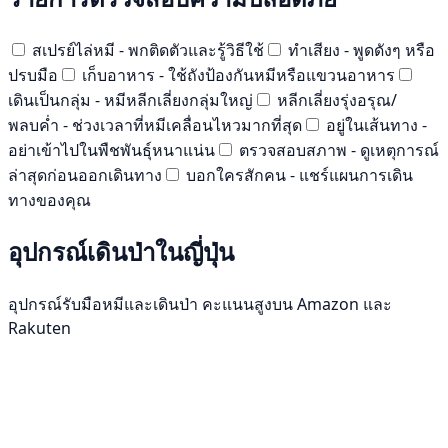
สเปรย์ไล่หมี - พกติดตัวและรู้วิธีใช้
ทำเสียง - พูดดังๆ หรือ
ปรบมือ
เก็บอาหาร - ใช้ถังป้องกันหมีหรือแขวนอาหาร
เดินเป็นกลุ่ม - หมีหลีกเลี่ยงกลุ่มใหญ่
หลีกเลี่ยงรุ่งอรุณ/
พลบค่ำ - ช่วงเวลาที่หมีเคลื่อนไหวมากที่สุด
อยู่ในเส้นทาง -
อย่าเข้าไปในพืชพันธุ์หนาแน่น
ตรวจสอบสภาพ - ดูเหตุการณ์
ล่าสุดก่อนออกเดินทาง
บอกใครสักคน - แชร์แผนการเดิน
ทางของคุณ
อุปกรณ์เดินป่าในญี่ปุ่น
อุปกรณ์รับมือหมีและเดินป่า คะแนนสูงบน Amazon และ
Rakuten