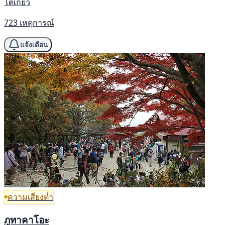
โตเกียว
723 เหตุการณ์
แจ้งเตือน
ความเสี่ยงต่ำ
ภูทาคาโอะ