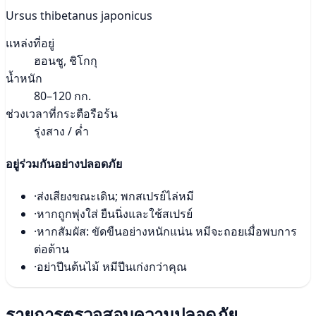
Ursus thibetanus japonicus
แหล่งที่อยู่
ฮอนชู, ชิโกกุ
น้ำหนัก
80–120 กก.
ช่วงเวลาที่กระตือรือร้น
รุ่งสาง / ค่ำ
อยู่ร่วมกันอย่างปลอดภัย
·
ส่งเสียงขณะเดิน; พกสเปรย์ไล่หมี
·
หากถูกพุ่งใส่ ยืนนิ่งและใช้สเปรย์
·
หากสัมผัส: ขัดขืนอย่างหนักแน่น หมีจะถอยเมื่อพบการ
ต่อต้าน
·
อย่าปีนต้นไม้ หมีปีนเก่งกว่าคุณ
รายการตรวจสอบความปลอดภัย