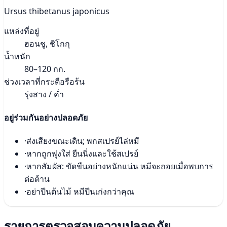
Ursus thibetanus japonicus
แหล่งที่อยู่
ฮอนชู, ชิโกกุ
น้ำหนัก
80–120 กก.
ช่วงเวลาที่กระตือรือร้น
รุ่งสาง / ค่ำ
อยู่ร่วมกันอย่างปลอดภัย
·
ส่งเสียงขณะเดิน; พกสเปรย์ไล่หมี
·
หากถูกพุ่งใส่ ยืนนิ่งและใช้สเปรย์
·
หากสัมผัส: ขัดขืนอย่างหนักแน่น หมีจะถอยเมื่อพบการ
ต่อต้าน
·
อย่าปีนต้นไม้ หมีปีนเก่งกว่าคุณ
รายการตรวจสอบความปลอดภัย