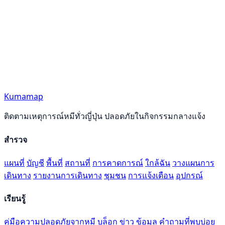
Kumamap
ติดตามเหตุการณ์หมีทั่วญี่ปุ่น ปลอดภัยในกิจกรรมกลางแจ้ง
สำรวจ
แผนที่
บัญชี
พื้นที่
สถานที่
การคาดการณ์
ใกล้ฉัน
วางแผนการ
เดินทาง
รายงานการเดินทาง
ชุมชน
การแจ้งเตือน
อุปกรณ์
เรียนรู้
คู่มือความปลอดภัยจากหมี
บล็อก
ข่าว
ข้อมูล
คำถามที่พบบ่อย