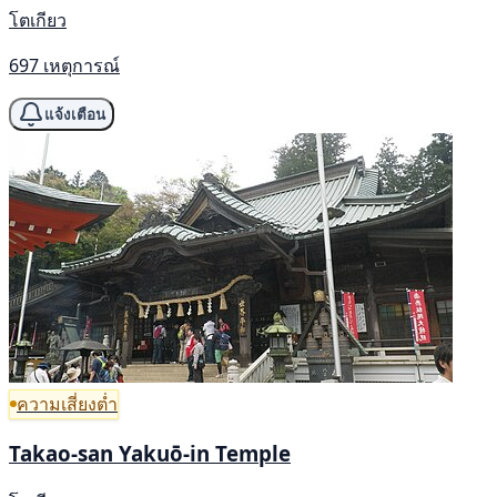
โตเกียว
697 เหตุการณ์
แจ้งเตือน
ความเสี่ยงต่ำ
Takao-san Yakuō-in Temple