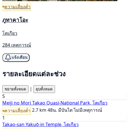
ความเสี่ยงต่ำ
ภูทาคาโอะ
โตเกียว
284 เหตุการณ์
แจ้งเตือน
รายละเอียดแต่ละช่วง
|
ขยายทั้งหมด
ยุบทั้งหมด
S
Meiji no Mori Takao Quasi-National Park, โตเกียว
2.7 km
48น.
มีบันได
ไม่มีเหตุการณ์
ความเสี่ยงต่ำ
1
Takao-san Yakuō-in Temple, โตเกียว