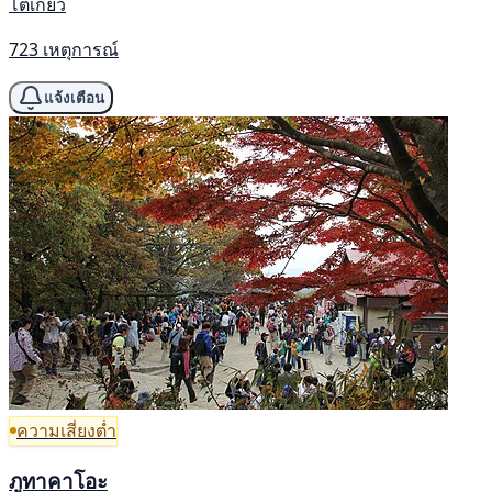
โตเกียว
723 เหตุการณ์
แจ้งเตือน
ความเสี่ยงต่ำ
ภูทาคาโอะ