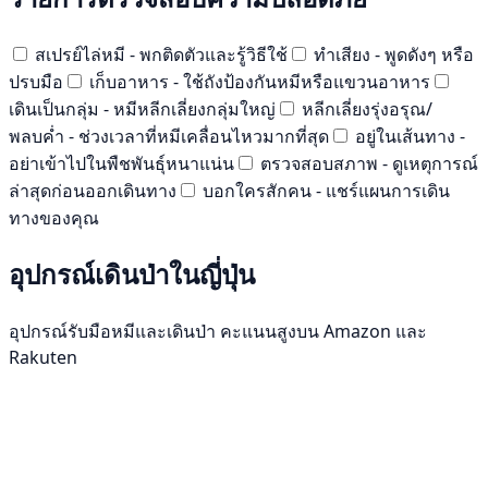
สเปรย์ไล่หมี - พกติดตัวและรู้วิธีใช้
ทำเสียง - พูดดังๆ หรือ
ปรบมือ
เก็บอาหาร - ใช้ถังป้องกันหมีหรือแขวนอาหาร
เดินเป็นกลุ่ม - หมีหลีกเลี่ยงกลุ่มใหญ่
หลีกเลี่ยงรุ่งอรุณ/
พลบค่ำ - ช่วงเวลาที่หมีเคลื่อนไหวมากที่สุด
อยู่ในเส้นทาง -
อย่าเข้าไปในพืชพันธุ์หนาแน่น
ตรวจสอบสภาพ - ดูเหตุการณ์
ล่าสุดก่อนออกเดินทาง
บอกใครสักคน - แชร์แผนการเดิน
ทางของคุณ
อุปกรณ์เดินป่าในญี่ปุ่น
อุปกรณ์รับมือหมีและเดินป่า คะแนนสูงบน Amazon และ
Rakuten