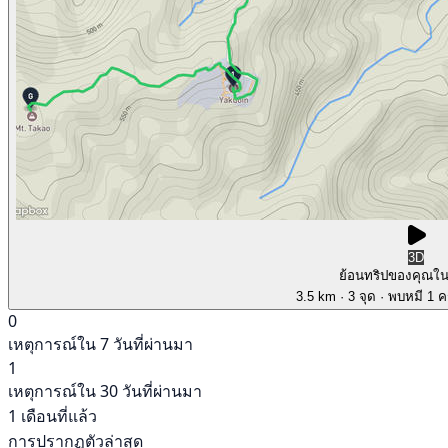
3D
ย้อนทริปของคุณใ
3.5 km
· 3 จุด
· พบหมี 1 คร
0
เหตุการณ์ใน 7 วันที่ผ่านมา
1
เหตุการณ์ใน 30 วันที่ผ่านมา
1 เดือนที่แล้ว
การปรากฏตัวล่าสุด