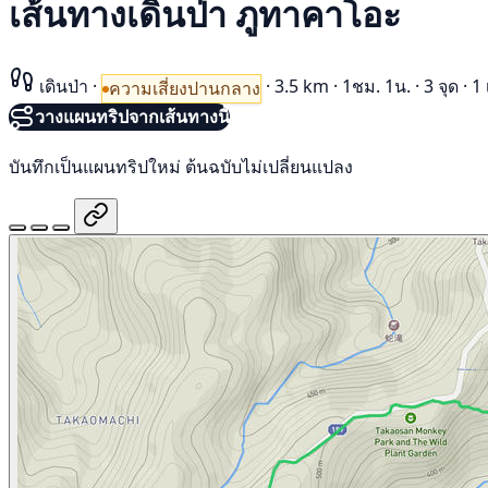
เส้นทางเดินป่า ภูทาคาโอะ
เดินป่า
·
·
3.5 km
·
1ชม. 1น.
·
3 จุด
·
1 
ความเสี่ยงปานกลาง
วางแผนทริปจากเส้นทางนี้
บันทึกเป็นแผนทริปใหม่ ต้นฉบับไม่เปลี่ยนแปลง