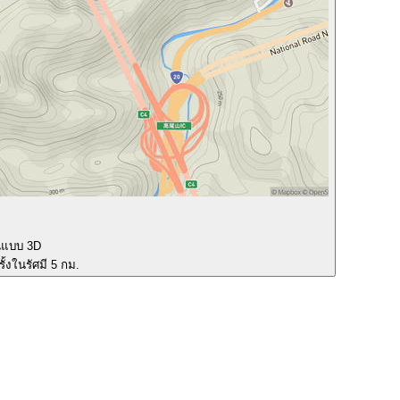
นแบบ 3D
ั้งในรัศมี 5 กม.