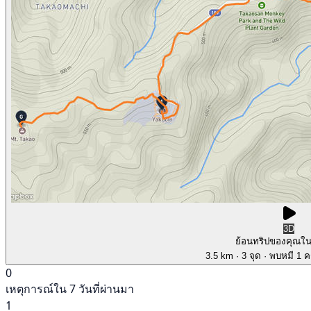
3D
ย้อนทริปของคุณใ
3.5 km
· 3 จุด
· พบหมี 1 คร
0
เหตุการณ์ใน 7 วันที่ผ่านมา
1