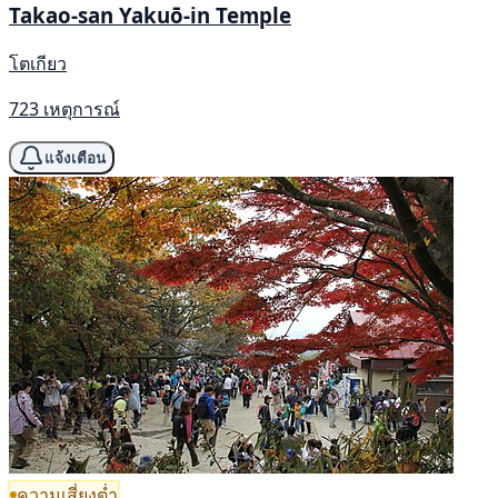
Takao-san Yakuō-in Temple
โตเกียว
723 เหตุการณ์
แจ้งเตือน
ความเสี่ยงต่ำ