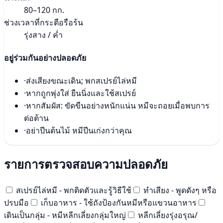
80–120 กก.
ช่วงเวลาที่กระตือรือร้น
รุ่งสาง / ค่ำ
อยู่ร่วมกันอย่างปลอดภัย
·
ส่งเสียงขณะเดิน; พกสเปรย์ไล่หมี
·
หากถูกพุ่งใส่ ยืนนิ่งและใช้สเปรย์
·
หากสัมผัส: ขัดขืนอย่างหนักแน่น หมีจะถอยเมื่อพบการ
ต่อต้าน
·
อย่าปีนต้นไม้ หมีปีนเก่งกว่าคุณ
รายการตรวจสอบความปลอดภัย
สเปรย์ไล่หมี - พกติดตัวและรู้วิธีใช้
ทำเสียง - พูดดังๆ หรือ
ปรบมือ
เก็บอาหาร - ใช้ถังป้องกันหมีหรือแขวนอาหาร
เดินเป็นกลุ่ม - หมีหลีกเลี่ยงกลุ่มใหญ่
หลีกเลี่ยงรุ่งอรุณ/