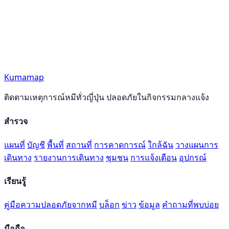
Kumamap
ติดตามเหตุการณ์หมีทั่วญี่ปุ่น ปลอดภัยในกิจกรรมกลางแจ้ง
สำรวจ
แผนที่
บัญชี
พื้นที่
สถานที่
การคาดการณ์
ใกล้ฉัน
วางแผนการ
เดินทาง
รายงานการเดินทาง
ชุมชน
การแจ้งเตือน
อุปกรณ์
เรียนรู้
คู่มือความปลอดภัยจากหมี
บล็อก
ข่าว
ข้อมูล
คำถามที่พบบ่อย
มือถือ