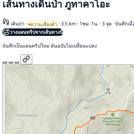
เส้นทางเดินป่า ภูทาคาโอะ
เดินป่า
·
·
3.5 km
·
1ชม. 1น.
·
3 จุด
·
บันทึกเม
ความเสี่ยงต่ำ
วางแผนทริปจากเส้นทางนี้
บันทึกเป็นแผนทริปใหม่ ต้นฉบับไม่เปลี่ยนแปลง