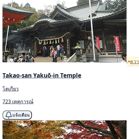
ความ
Takao-san Yakuō-in Temple
โตเกียว
723 เหตุการณ์
แจ้งเตือน