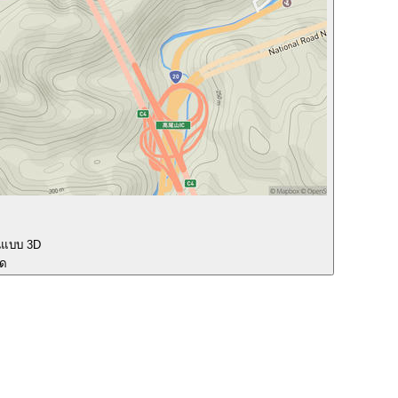
นแบบ 3D
ุด