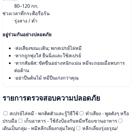
80–120 กก.
ช่วงเวลาที่กระตือรือร้น
รุ่งสาง / ค่ำ
อยู่ร่วมกันอย่างปลอดภัย
·
ส่งเสียงขณะเดิน; พกสเปรย์ไล่หมี
·
หากถูกพุ่งใส่ ยืนนิ่งและใช้สเปรย์
·
หากสัมผัส: ขัดขืนอย่างหนักแน่น หมีจะถอยเมื่อพบการ
ต่อต้าน
·
อย่าปีนต้นไม้ หมีปีนเก่งกว่าคุณ
รายการตรวจสอบความปลอดภัย
สเปรย์ไล่หมี - พกติดตัวและรู้วิธีใช้
ทำเสียง - พูดดังๆ หรือ
ปรบมือ
เก็บอาหาร - ใช้ถังป้องกันหมีหรือแขวนอาหาร
เดินเป็นกลุ่ม - หมีหลีกเลี่ยงกลุ่มใหญ่
หลีกเลี่ยงรุ่งอรุณ/