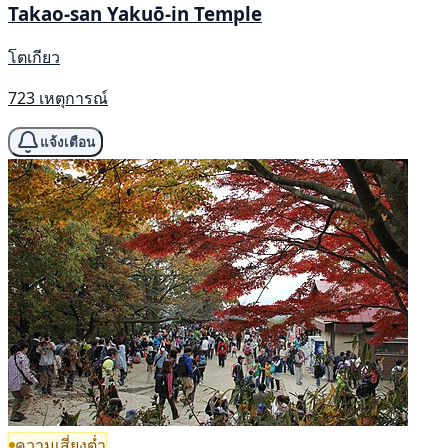
Takao-san Yakuō-in Temple
โตเกียว
723 เหตุการณ์
แจ้งเตือน
ความเสี่ยงต่ำ