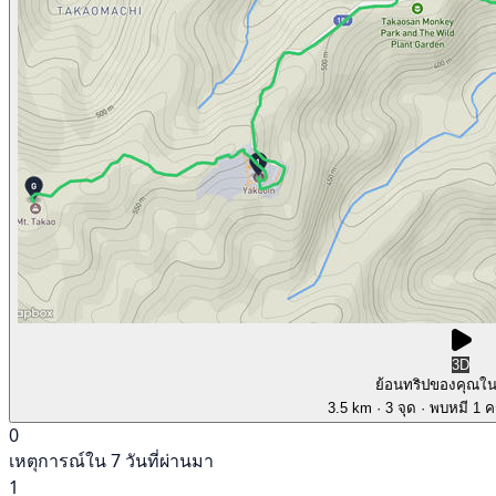
3D
ย้อนทริปของคุณใ
3.5 km
· 3 จุด
· พบหมี 1 คร
0
เหตุการณ์ใน 7 วันที่ผ่านมา
1