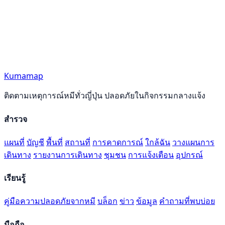
Kumamap
ติดตามเหตุการณ์หมีทั่วญี่ปุ่น ปลอดภัยในกิจกรรมกลางแจ้ง
สำรวจ
แผนที่
บัญชี
พื้นที่
สถานที่
การคาดการณ์
ใกล้ฉัน
วางแผนการ
เดินทาง
รายงานการเดินทาง
ชุมชน
การแจ้งเตือน
อุปกรณ์
เรียนรู้
คู่มือความปลอดภัยจากหมี
บล็อก
ข่าว
ข้อมูล
คำถามที่พบบ่อย
มือถือ