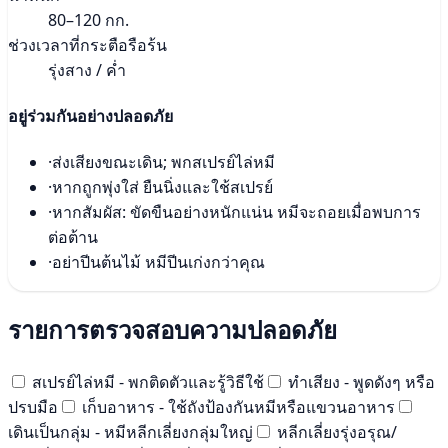
80–120 กก.
ช่วงเวลาที่กระตือรือร้น
รุ่งสาง / ค่ำ
อยู่ร่วมกันอย่างปลอดภัย
·
ส่งเสียงขณะเดิน; พกสเปรย์ไล่หมี
·
หากถูกพุ่งใส่ ยืนนิ่งและใช้สเปรย์
·
หากสัมผัส: ขัดขืนอย่างหนักแน่น หมีจะถอยเมื่อพบการ
ต่อต้าน
·
อย่าปีนต้นไม้ หมีปีนเก่งกว่าคุณ
รายการตรวจสอบความปลอดภัย
สเปรย์ไล่หมี - พกติดตัวและรู้วิธีใช้
ทำเสียง - พูดดังๆ หรือ
ปรบมือ
เก็บอาหาร - ใช้ถังป้องกันหมีหรือแขวนอาหาร
เดินเป็นกลุ่ม - หมีหลีกเลี่ยงกลุ่มใหญ่
หลีกเลี่ยงรุ่งอรุณ/