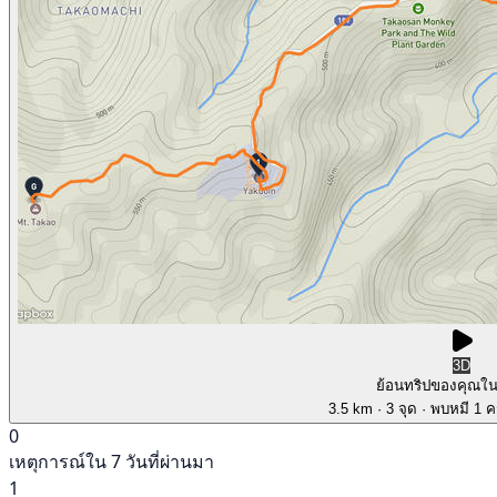
3D
ย้อนทริปของคุณใ
3.5 km
· 3 จุด
· พบหมี 1 คร
0
เหตุการณ์ใน 7 วันที่ผ่านมา
1