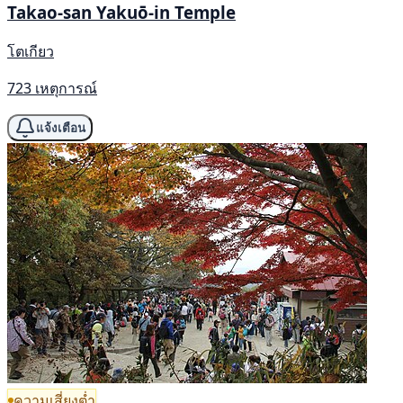
Takao-san Yakuō-in Temple
โตเกียว
723 เหตุการณ์
แจ้งเตือน
ความเสี่ยงต่ำ