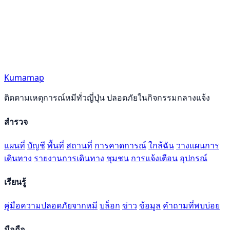
Kumamap
ติดตามเหตุการณ์หมีทั่วญี่ปุ่น ปลอดภัยในกิจกรรมกลางแจ้ง
สำรวจ
แผนที่
บัญชี
พื้นที่
สถานที่
การคาดการณ์
ใกล้ฉัน
วางแผนการ
เดินทาง
รายงานการเดินทาง
ชุมชน
การแจ้งเตือน
อุปกรณ์
เรียนรู้
คู่มือความปลอดภัยจากหมี
บล็อก
ข่าว
ข้อมูล
คำถามที่พบบ่อย
มือถือ