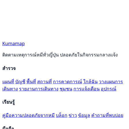
Kumamap
ติดตามเหตุการณ์หมีทั่วญี่ปุ่น ปลอดภัยในกิจกรรมกลางแจ้ง
สำรวจ
แผนที่
บัญชี
พื้นที่
สถานที่
การคาดการณ์
ใกล้ฉัน
วางแผนการ
เดินทาง
รายงานการเดินทาง
ชุมชน
การแจ้งเตือน
อุปกรณ์
เรียนรู้
คู่มือความปลอดภัยจากหมี
บล็อก
ข่าว
ข้อมูล
คำถามที่พบบ่อย
มือถือ