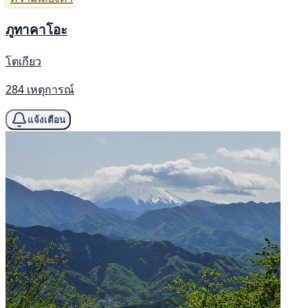
ภูทาคาโอะ
โตเกียว
284 เหตุการณ์
แจ้งเตือน