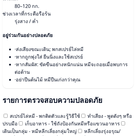
80–120 กก.
ช่วงเวลาที่กระตือรือร้น
รุ่งสาง / ค่ำ
อยู่ร่วมกันอย่างปลอดภัย
·
ส่งเสียงขณะเดิน; พกสเปรย์ไล่หมี
·
หากถูกพุ่งใส่ ยืนนิ่งและใช้สเปรย์
·
หากสัมผัส: ขัดขืนอย่างหนักแน่น หมีจะถอยเมื่อพบการ
ต่อต้าน
·
อย่าปีนต้นไม้ หมีปีนเก่งกว่าคุณ
รายการตรวจสอบความปลอดภัย
สเปรย์ไล่หมี - พกติดตัวและรู้วิธีใช้
ทำเสียง - พูดดังๆ หรือ
ปรบมือ
เก็บอาหาร - ใช้ถังป้องกันหมีหรือแขวนอาหาร
เดินเป็นกลุ่ม - หมีหลีกเลี่ยงกลุ่มใหญ่
หลีกเลี่ยงรุ่งอรุณ/