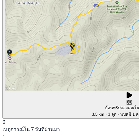
3D
ย้อนทริปของคุณใ
3.5 km
· 3 จุด
· พบหมี 1 คร
0
เหตุการณ์ใน 7 วันที่ผ่านมา
1