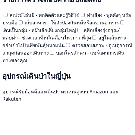
สเปรย์ไล่หมี - พกติดตัวและรู้วิธีใช้
ทำเสียง - พูดดังๆ หรือ
ปรบมือ
เก็บอาหาร - ใช้ถังป้องกันหมีหรือแขวนอาหาร
เดินเป็นกลุ่ม - หมีหลีกเลี่ยงกลุ่มใหญ่
หลีกเลี่ยงรุ่งอรุณ/
พลบค่ำ - ช่วงเวลาที่หมีเคลื่อนไหวมากที่สุด
อยู่ในเส้นทาง -
อย่าเข้าไปในพืชพันธุ์หนาแน่น
ตรวจสอบสภาพ - ดูเหตุการณ์
ล่าสุดก่อนออกเดินทาง
บอกใครสักคน - แชร์แผนการเดิน
ทางของคุณ
อุปกรณ์เดินป่าในญี่ปุ่น
อุปกรณ์รับมือหมีและเดินป่า คะแนนสูงบน Amazon และ
Rakuten