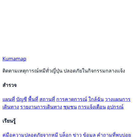
Kumamap
ติดตามเหตุการณ์หมีทั่วญี่ปุ่น ปลอดภัยในกิจกรรมกลางแจ้ง
สำรวจ
แผนที่
บัญชี
พื้นที่
สถานที่
การคาดการณ์
ใกล้ฉัน
วางแผนการ
เดินทาง
รายงานการเดินทาง
ชุมชน
การแจ้งเตือน
อุปกรณ์
เรียนรู้
คู่มือความปลอดภัยจากหมี
บล็อก
ข่าว
ข้อมูล
คำถามที่พบบ่อย