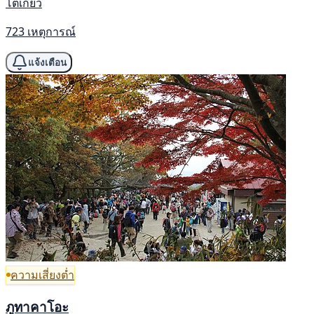
โตเกียว
723 เหตุการณ์
แจ้งเตือน
ความเสี่ยงต่ำ
ภูทาคาโอะ