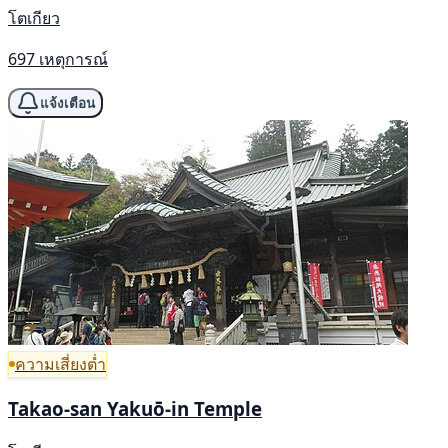
โตเกียว
697 เหตุการณ์
แจ้งเตือน
ความเสี่ยงต่ำ
Takao-san Yakuō-in Temple