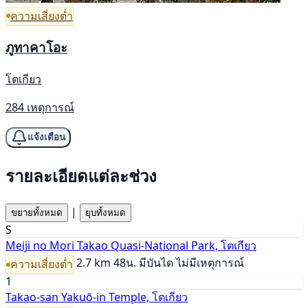
ความเสี่ยงต่ำ
ภูทาคาโอะ
โตเกียว
284 เหตุการณ์
แจ้งเตือน
รายละเอียดแต่ละช่วง
|
ขยายทั้งหมด
ยุบทั้งหมด
S
Meiji no Mori Takao Quasi-National Park, โตเกียว
2.7 km
48น.
มีบันได
ไม่มีเหตุการณ์
ความเสี่ยงต่ำ
1
Takao-san Yakuō-in Temple, โตเกียว