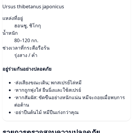
Ursus thibetanus japonicus
แหล่งที่อยู่
ฮอนชู, ชิโกกุ
น้ำหนัก
80–120 กก.
ช่วงเวลาที่กระตือรือร้น
รุ่งสาง / ค่ำ
อยู่ร่วมกันอย่างปลอดภัย
·
ส่งเสียงขณะเดิน; พกสเปรย์ไล่หมี
·
หากถูกพุ่งใส่ ยืนนิ่งและใช้สเปรย์
·
หากสัมผัส: ขัดขืนอย่างหนักแน่น หมีจะถอยเมื่อพบการ
ต่อต้าน
·
อย่าปีนต้นไม้ หมีปีนเก่งกว่าคุณ
รายการตรวจสอบความปลอดภัย