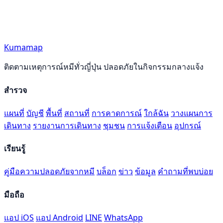
Kumamap
ติดตามเหตุการณ์หมีทั่วญี่ปุ่น ปลอดภัยในกิจกรรมกลางแจ้ง
สำรวจ
แผนที่
บัญชี
พื้นที่
สถานที่
การคาดการณ์
ใกล้ฉัน
วางแผนการ
เดินทาง
รายงานการเดินทาง
ชุมชน
การแจ้งเตือน
อุปกรณ์
เรียนรู้
คู่มือความปลอดภัยจากหมี
บล็อก
ข่าว
ข้อมูล
คำถามที่พบบ่อย
มือถือ
แอป iOS
แอป Android
LINE
WhatsApp