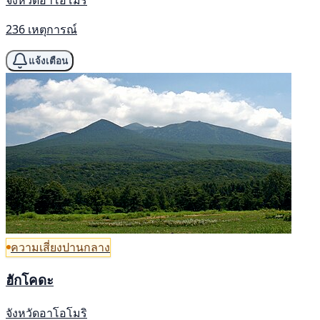
จังหวัดอาโอโมริ
236 เหตุการณ์
แจ้งเตือน
ความเสี่ยงปานกลาง
ฮักโคดะ
จังหวัดอาโอโมริ