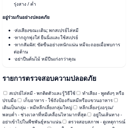
รุ่งสาง / ค่ำ
อยู่ร่วมกันอย่างปลอดภัย
·
ส่งเสียงขณะเดิน; พกสเปรย์ไล่หมี
·
หากถูกพุ่งใส่ ยืนนิ่งและใช้สเปรย์
·
หากสัมผัส: ขัดขืนอย่างหนักแน่น หมีจะถอยเมื่อพบการ
ต่อต้าน
·
อย่าปีนต้นไม้ หมีปีนเก่งกว่าคุณ
รายการตรวจสอบความปลอดภัย
สเปรย์ไล่หมี - พกติดตัวและรู้วิธีใช้
ทำเสียง - พูดดังๆ หรือ
ปรบมือ
เก็บอาหาร - ใช้ถังป้องกันหมีหรือแขวนอาหาร
เดินเป็นกลุ่ม - หมีหลีกเลี่ยงกลุ่มใหญ่
หลีกเลี่ยงรุ่งอรุณ/
พลบค่ำ - ช่วงเวลาที่หมีเคลื่อนไหวมากที่สุด
อยู่ในเส้นทาง -
อย่าเข้าไปในพืชพันธุ์หนาแน่น
ตรวจสอบสภาพ - ดูเหตุการณ์