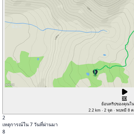
3D
ย้อนทริปของคุณใ
2.2 km
· 2 จุด
· พบหมี 8 คร
2
เหตุการณ์ใน 7 วันที่ผ่านมา
8