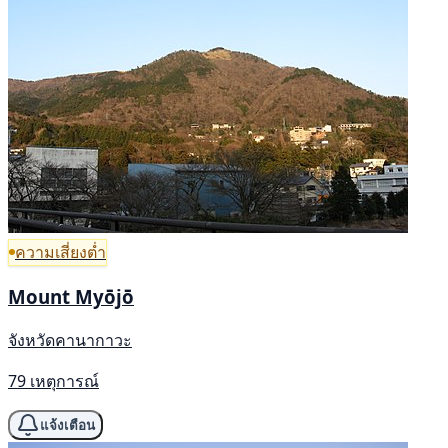
ความเสี่ยงต่ำ
Mount Myōjō
จังหวัดคานากาวะ
79 เหตุการณ์
แจ้งเตือน