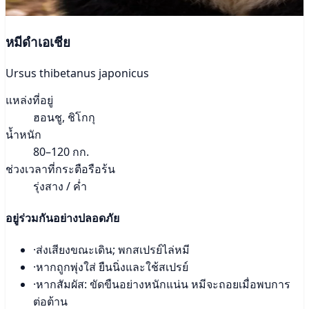
หมีดำเอเชีย
Ursus thibetanus japonicus
แหล่งที่อยู่
ฮอนชู, ชิโกกุ
น้ำหนัก
80–120 กก.
ช่วงเวลาที่กระตือรือร้น
รุ่งสาง / ค่ำ
อยู่ร่วมกันอย่างปลอดภัย
·
ส่งเสียงขณะเดิน; พกสเปรย์ไล่หมี
·
หากถูกพุ่งใส่ ยืนนิ่งและใช้สเปรย์
·
หากสัมผัส: ขัดขืนอย่างหนักแน่น หมีจะถอยเมื่อพบการ
ต่อต้าน