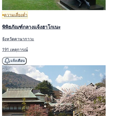
ความเสี่ยงต่ำ
พิพิธภัณฑ์กลางแจ้งฮาโกเนะ
จังหวัดคานากาวะ
191 เหตุการณ์
แจ้งเตือน