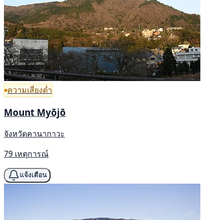
ความเสี่ยงต่ำ
Mount Myōjō
จังหวัดคานากาวะ
79 เหตุการณ์
แจ้งเตือน