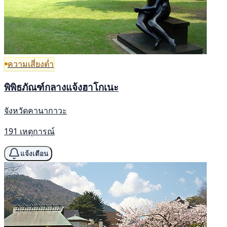
ความเสี่ยงต่ำ
พิพิธภัณฑ์กลางแจ้งฮาโกเนะ
จังหวัดคานากาวะ
191 เหตุการณ์
แจ้งเตือน