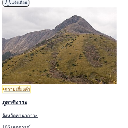
แจ้งเตือน
ความเสี่ยงต่ำ
ภูอาชิงาระ
จังหวัดคานากาวะ
106 เหตุการณ์