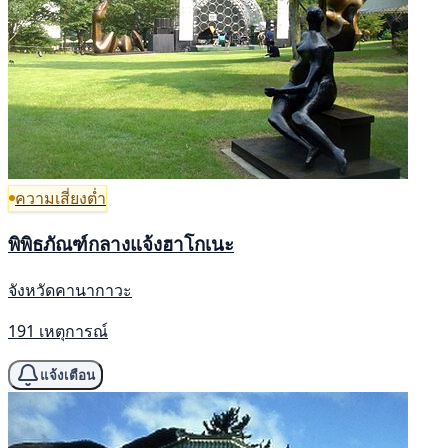
ความเสี่ยงต่ำ
พิพิธภัณฑ์กลางแจ้งฮาโกเนะ
จังหวัดคานากาวะ
191 เหตุการณ์
แจ้งเตือน