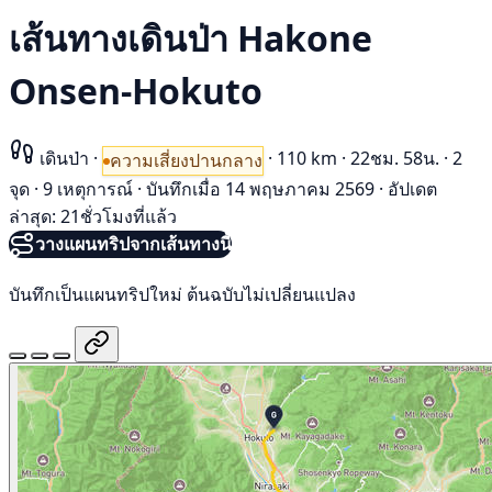
เส้นทางเดินป่า Hakone
Onsen-Hokuto
เดินป่า
·
·
110 km
·
22ชม. 58น.
·
2
ความเสี่ยงปานกลาง
จุด
·
9 เหตุการณ์
·
บันทึกเมื่อ 14 พฤษภาคม 2569
·
อัปเดต
ล่าสุด: 21ชั่วโมงที่แล้ว
วางแผนทริปจากเส้นทางนี้
บันทึกเป็นแผนทริปใหม่ ต้นฉบับไม่เปลี่ยนแปลง