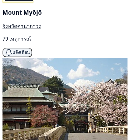
Mount Myōjō
จังหวัดคานากาวะ
79 เหตุการณ์
แจ้งเตือน