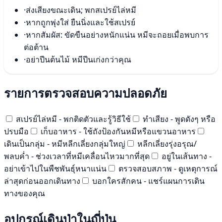
·
ส่งเสียงขณะเดิน; พกสเปรย์ไล่หมี
·
หากถูกพุ่งใส่ ยืนนิ่งและใช้สเปรย์
·
หากสัมผัส: ขัดขืนอย่างหนักแน่น หมีจะถอยเมื่อพบการ
ต่อต้าน
·
อย่าปีนต้นไม้ หมีปีนเก่งกว่าคุณ
รายการตรวจสอบความปลอดภัย
สเปรย์ไล่หมี - พกติดตัวและรู้วิธีใช้
ทำเสียง - พูดดังๆ หรือ
ปรบมือ
เก็บอาหาร - ใช้ถังป้องกันหมีหรือแขวนอาหาร
เดินเป็นกลุ่ม - หมีหลีกเลี่ยงกลุ่มใหญ่
หลีกเลี่ยงรุ่งอรุณ/
พลบค่ำ - ช่วงเวลาที่หมีเคลื่อนไหวมากที่สุด
อยู่ในเส้นทาง -
อย่าเข้าไปในพืชพันธุ์หนาแน่น
ตรวจสอบสภาพ - ดูเหตุการณ์
ล่าสุดก่อนออกเดินทาง
บอกใครสักคน - แชร์แผนการเดิน
ทางของคุณ
อุปกรณ์เดินป่าในญี่ปุ่น