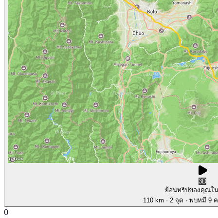
3D
ย้อนทริปของคุณใ
110 km
· 2 จุด
· พบหมี 9 คร
0