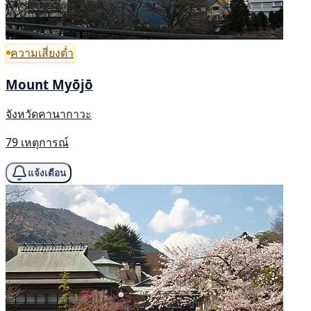
ความเสี่ยงต่ำ
Mount Myōjō
จังหวัดคานากาวะ
79 เหตุการณ์
แจ้งเตือน