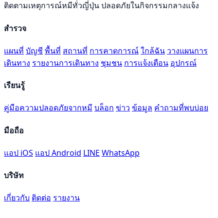
ติดตามเหตุการณ์หมีทั่วญี่ปุ่น ปลอดภัยในกิจกรรมกลางแจ้ง
สำรวจ
แผนที่
บัญชี
พื้นที่
สถานที่
การคาดการณ์
ใกล้ฉัน
วางแผนการ
เดินทาง
รายงานการเดินทาง
ชุมชน
การแจ้งเตือน
อุปกรณ์
เรียนรู้
คู่มือความปลอดภัยจากหมี
บล็อก
ข่าว
ข้อมูล
คำถามที่พบบ่อย
มือถือ
แอป iOS
แอป Android
LINE
WhatsApp
บริษัท
เกี่ยวกับ
ติดต่อ
รายงาน