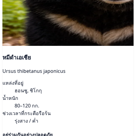
หมีดำเอเชีย
Ursus thibetanus japonicus
แหล่งที่อยู่
ฮอนชู, ชิโกกุ
น้ำหนัก
80–120 กก.
ช่วงเวลาที่กระตือรือร้น
รุ่งสาง / ค่ำ
อยู่ร่วมกันอย่างปลอดภัย