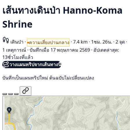
เส้นทางเดินป่า Hanno-Koma
Shrine
เดินป่า
·
·
7.4 km
·
1ชม. 26น.
·
2 จุด
·
ความเสี่ยงปานกลาง
1 เหตุการณ์
·
บันทึกเมื่อ 17 พฤษภาคม 2569
·
อัปเดตล่าสุด:
13ชั่วโมงที่แล้ว
วางแผนทริปจากเส้นทางนี้
บันทึกเป็นแผนทริปใหม่ ต้นฉบับไม่เปลี่ยนแปลง