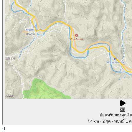
3D
ย้อนทริปของคุณใ
7.4 km
· 2 จุด
· พบหมี 1 คร
0