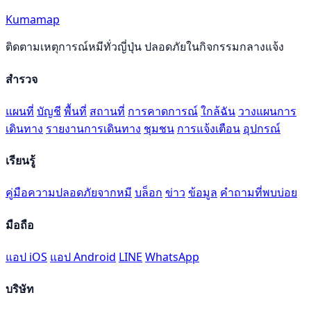
Kumamap
ติดตามเหตุการณ์หมีทั่วญี่ปุ่น ปลอดภัยในกิจกรรมกลางแจ้ง
สำรวจ
แผนที่
บัญชี
พื้นที่
สถานที่
การคาดการณ์
ใกล้ฉัน
วางแผนการ
เดินทาง
รายงานการเดินทาง
ชุมชน
การแจ้งเตือน
อุปกรณ์
เรียนรู้
คู่มือความปลอดภัยจากหมี
บล็อก
ข่าว
ข้อมูล
คำถามที่พบบ่อย
มือถือ
แอป iOS
แอป Android
LINE
WhatsApp
บริษัท