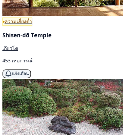
ความเสี่ยงต่ำ
Shisen-dō Temple
เกียวโต
453 เหตุการณ์
แจ้งเตือน