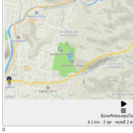
3D
ย้อนทริปของคุณใ
6.1 km
· 2 จุด
· พบหมี 2 คร
0