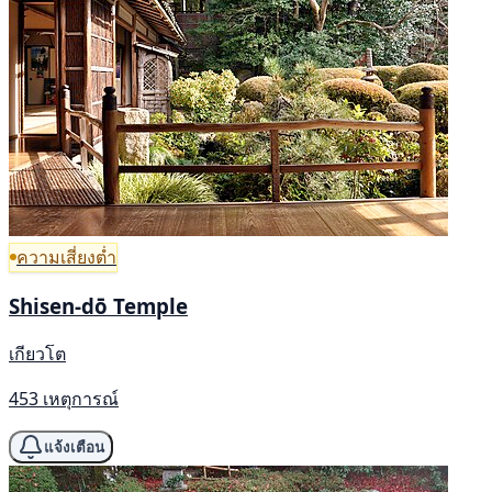
ความเสี่ยงต่ำ
Shisen-dō Temple
เกียวโต
453 เหตุการณ์
แจ้งเตือน