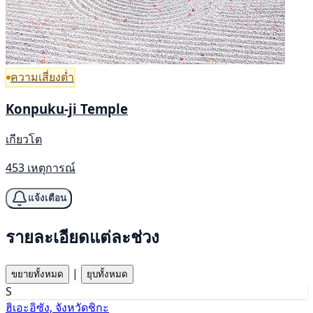
ความเสี่ยงต่ำ
Konpuku-ji Temple
เกียวโต
453 เหตุการณ์
แจ้งเตือน
รายละเอียดแต่ละช่วง
|
ขยายทั้งหมด
ยุบทั้งหมด
S
ฮิเอะอิซัง, จังหวัดชิกะ