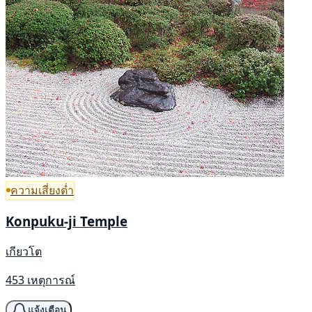
ความเสี่ยงต่ำ
Konpuku-ji Temple
เกียวโต
453 เหตุการณ์
แจ้งเตือน