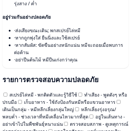
รุ่งสาง / ค่ำ
อยู่ร่วมกันอย่างปลอดภัย
·
ส่งเสียงขณะเดิน; พกสเปรย์ไล่หมี
·
หากถูกพุ่งใส่ ยืนนิ่งและใช้สเปรย์
·
หากสัมผัส: ขัดขืนอย่างหนักแน่น หมีจะถอยเมื่อพบการ
ต่อต้าน
·
อย่าปีนต้นไม้ หมีปีนเก่งกว่าคุณ
รายการตรวจสอบความปลอดภัย
สเปรย์ไล่หมี - พกติดตัวและรู้วิธีใช้
ทำเสียง - พูดดังๆ หรือ
ปรบมือ
เก็บอาหาร - ใช้ถังป้องกันหมีหรือแขวนอาหาร
เดินเป็นกลุ่ม - หมีหลีกเลี่ยงกลุ่มใหญ่
หลีกเลี่ยงรุ่งอรุณ/
พลบค่ำ - ช่วงเวลาที่หมีเคลื่อนไหวมากที่สุด
อยู่ในเส้นทาง -
อย่าเข้าไปในพืชพันธุ์หนาแน่น
ตรวจสอบสภาพ - ดูเหตุการณ์