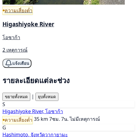
ความเสี่ยงต่ำ
Higashiyoke River
โอซาก้า
2 เหตุการณ์
แจ้งเตือน
รายละเอียดแต่ละช่วง
|
ขยายทั้งหมด
ยุบทั้งหมด
S
Higashiyoke River, โอซาก้า
35 km
7ชม. 7น.
ไม่มีเหตุการณ์
ความเสี่ยงต่ำ
G
Hashimoto, จังหวัดวากายามะ