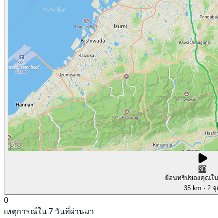
3D
ย้อนทริปของคุณใ
35 km
· 2 จ
0
เหตุการณ์ใน 7 วันที่ผ่านมา