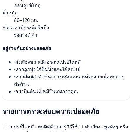
ฮอนชู, ชิโกกุ
น้ำหนัก
80–120 กก.
ช่วงเวลาที่กระตือรือร้น
รุ่งสาง / ค่ำ
อยู่ร่วมกันอย่างปลอดภัย
·
ส่งเสียงขณะเดิน; พกสเปรย์ไล่หมี
·
หากถูกพุ่งใส่ ยืนนิ่งและใช้สเปรย์
·
หากสัมผัส: ขัดขืนอย่างหนักแน่น หมีจะถอยเมื่อพบการ
ต่อต้าน
·
อย่าปีนต้นไม้ หมีปีนเก่งกว่าคุณ
รายการตรวจสอบความปลอดภัย
สเปรย์ไล่หมี - พกติดตัวและรู้วิธีใช้
ทำเสียง - พูดดังๆ หรือ