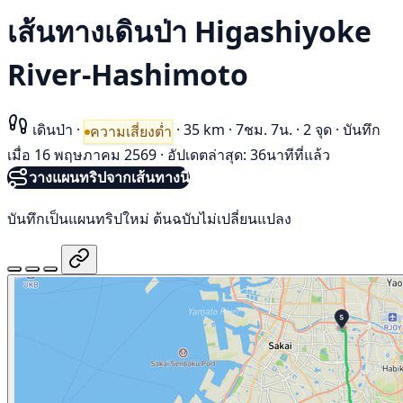
เส้นทางเดินป่า Higashiyoke
River-Hashimoto
เดินป่า
·
·
35 km
·
7ชม. 7น.
·
2 จุด
·
บันทึก
ความเสี่ยงต่ำ
เมื่อ 16 พฤษภาคม 2569
·
อัปเดตล่าสุด: 36นาทีที่แล้ว
วางแผนทริปจากเส้นทางนี้
บันทึกเป็นแผนทริปใหม่ ต้นฉบับไม่เปลี่ยนแปลง