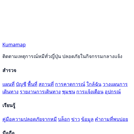
Kumamap
ติดตามเหตุการณ์หมีทั่วญี่ปุ่น ปลอดภัยในกิจกรรมกลางแจ้ง
สำรวจ
แผนที่
บัญชี
พื้นที่
สถานที่
การคาดการณ์
ใกล้ฉัน
วางแผนการ
เดินทาง
รายงานการเดินทาง
ชุมชน
การแจ้งเตือน
อุปกรณ์
เรียนรู้
คู่มือความปลอดภัยจากหมี
บล็อก
ข่าว
ข้อมูล
คำถามที่พบบ่อย
มือถือ