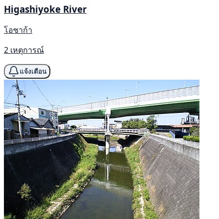
Higashiyoke River
โอซาก้า
2 เหตุการณ์
แจ้งเตือน