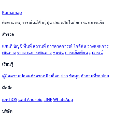
Kumamap
ติดตามเหตุการณ์หมีทั่วญี่ปุ่น ปลอดภัยในกิจกรรมกลางแจ้ง
สำรวจ
แผนที่
บัญชี
พื้นที่
สถานที่
การคาดการณ์
ใกล้ฉัน
วางแผนการ
เดินทาง
รายงานการเดินทาง
ชุมชน
การแจ้งเตือน
อุปกรณ์
เรียนรู้
คู่มือความปลอดภัยจากหมี
บล็อก
ข่าว
ข้อมูล
คำถามที่พบบ่อย
มือถือ
แอป iOS
แอป Android
LINE
WhatsApp
บริษัท