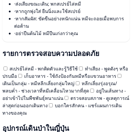
·
ส่งเสียงขณะเดิน; พกสเปรย์ไล่หมี
·
หากถูกพุ่งใส่ ยืนนิ่งและใช้สเปรย์
·
หากสัมผัส: ขัดขืนอย่างหนักแน่น หมีจะถอยเมื่อพบการ
ต่อต้าน
·
อย่าปีนต้นไม้ หมีปีนเก่งกว่าคุณ
รายการตรวจสอบความปลอดภัย
สเปรย์ไล่หมี - พกติดตัวและรู้วิธีใช้
ทำเสียง - พูดดังๆ หรือ
ปรบมือ
เก็บอาหาร - ใช้ถังป้องกันหมีหรือแขวนอาหาร
เดินเป็นกลุ่ม - หมีหลีกเลี่ยงกลุ่มใหญ่
หลีกเลี่ยงรุ่งอรุณ/
พลบค่ำ - ช่วงเวลาที่หมีเคลื่อนไหวมากที่สุด
อยู่ในเส้นทาง -
อย่าเข้าไปในพืชพันธุ์หนาแน่น
ตรวจสอบสภาพ - ดูเหตุการณ์
ล่าสุดก่อนออกเดินทาง
บอกใครสักคน - แชร์แผนการเดิน
ทางของคุณ
อุปกรณ์เดินป่าในญี่ปุ่น