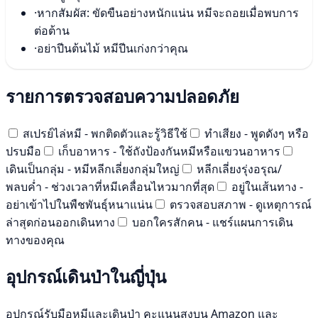
·
หากสัมผัส: ขัดขืนอย่างหนักแน่น หมีจะถอยเมื่อพบการ
ต่อต้าน
·
อย่าปีนต้นไม้ หมีปีนเก่งกว่าคุณ
รายการตรวจสอบความปลอดภัย
สเปรย์ไล่หมี - พกติดตัวและรู้วิธีใช้
ทำเสียง - พูดดังๆ หรือ
ปรบมือ
เก็บอาหาร - ใช้ถังป้องกันหมีหรือแขวนอาหาร
เดินเป็นกลุ่ม - หมีหลีกเลี่ยงกลุ่มใหญ่
หลีกเลี่ยงรุ่งอรุณ/
พลบค่ำ - ช่วงเวลาที่หมีเคลื่อนไหวมากที่สุด
อยู่ในเส้นทาง -
อย่าเข้าไปในพืชพันธุ์หนาแน่น
ตรวจสอบสภาพ - ดูเหตุการณ์
ล่าสุดก่อนออกเดินทาง
บอกใครสักคน - แชร์แผนการเดิน
ทางของคุณ
อุปกรณ์เดินป่าในญี่ปุ่น
อุปกรณ์รับมือหมีและเดินป่า คะแนนสูงบน Amazon และ