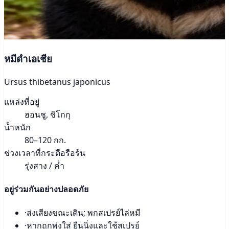
หมีดำเอเชีย
Ursus thibetanus japonicus
แหล่งที่อยู่
ฮอนชู, ชิโกกุ
น้ำหนัก
80–120 กก.
ช่วงเวลาที่กระตือรือร้น
รุ่งสาง / ค่ำ
อยู่ร่วมกันอย่างปลอดภัย
·
ส่งเสียงขณะเดิน; พกสเปรย์ไล่หมี
·
หากถูกพุ่งใส่ ยืนนิ่งและใช้สเปรย์