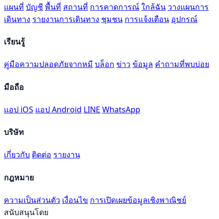
แผนที่
บัญชี
พื้นที่
สถานที่
การคาดการณ์
ใกล้ฉัน
วางแผนการ
เดินทาง
รายงานการเดินทาง
ชุมชน
การแจ้งเตือน
อุปกรณ์
เรียนรู้
คู่มือความปลอดภัยจากหมี
บล็อก
ข่าว
ข้อมูล
คำถามที่พบบ่อย
มือถือ
แอป iOS
แอป Android
LINE
WhatsApp
บริษัท
เกี่ยวกับ
ติดต่อ
รายงาน
กฎหมาย
ความเป็นส่วนตัว
เงื่อนไข
การเปิดเผยข้อมูลเชิงพาณิชย์
สนับสนุนโดย