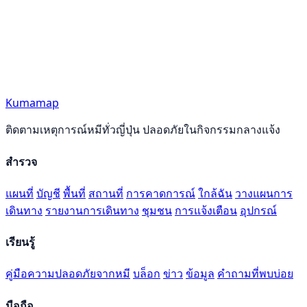
Kumamap
ติดตามเหตุการณ์หมีทั่วญี่ปุ่น ปลอดภัยในกิจกรรมกลางแจ้ง
สำรวจ
แผนที่
บัญชี
พื้นที่
สถานที่
การคาดการณ์
ใกล้ฉัน
วางแผนการ
เดินทาง
รายงานการเดินทาง
ชุมชน
การแจ้งเตือน
อุปกรณ์
เรียนรู้
คู่มือความปลอดภัยจากหมี
บล็อก
ข่าว
ข้อมูล
คำถามที่พบบ่อย
มือถือ