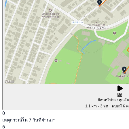
3D
ย้อนทริปของคุณใ
1.1 km
· 3 จุด
· พบหมี 6 คร
0
เหตุการณ์ใน 7 วันที่ผ่านมา
6