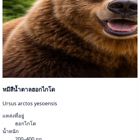
หมีสีน้ำตาลฮอกไกโด
Ursus arctos yesoensis
แหล่งที่อยู่
ฮอกไกโด
น้ำหนัก
200–400 กก.