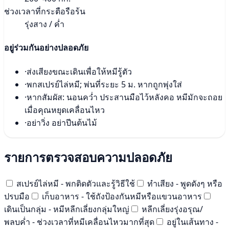
ช่วงเวลาที่กระตือรือร้น
รุ่งสาง / ค่ำ
อยู่ร่วมกันอย่างปลอดภัย
·
ส่งเสียงขณะเดินเพื่อให้หมีรู้ตัว
·
พกสเปรย์ไล่หมี; พ่นที่ระยะ 5 ม. หากถูกพุ่งใส่
·
หากสัมผัส: นอนคว่ำ ประสานมือไว้หลังคอ หมีมักจะถอย
เมื่อคุณหยุดเคลื่อนไหว
·
อย่าวิ่ง อย่าปีนต้นไม้
รายการตรวจสอบความปลอดภัย
สเปรย์ไล่หมี - พกติดตัวและรู้วิธีใช้
ทำเสียง - พูดดังๆ หรือ
ปรบมือ
เก็บอาหาร - ใช้ถังป้องกันหมีหรือแขวนอาหาร
เดินเป็นกลุ่ม - หมีหลีกเลี่ยงกลุ่มใหญ่
หลีกเลี่ยงรุ่งอรุณ/
พลบค่ำ - ช่วงเวลาที่หมีเคลื่อนไหวมากที่สุด
อยู่ในเส้นทาง -