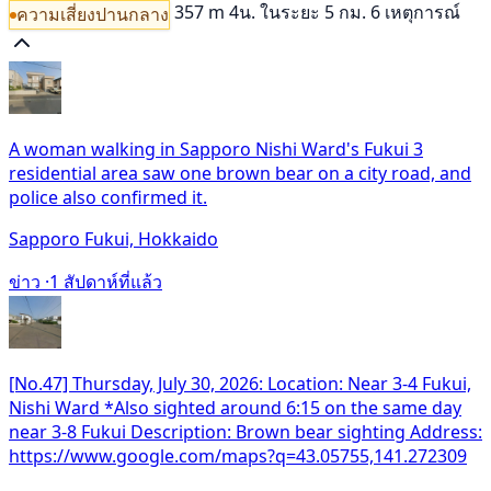
357 m
4น.
ในระยะ 5 กม. 6 เหตุการณ์
ความเสี่ยงปานกลาง
A woman walking in Sapporo Nishi Ward's Fukui 3
residential area saw one brown bear on a city road, and
police also confirmed it.
Sapporo Fukui, Hokkaido
ข่าว ·
1 สัปดาห์ที่แล้ว
[No.47] Thursday, July 30, 2026: Location: Near 3-4 Fukui,
Nishi Ward *Also sighted around 6:15 on the same day
near 3-8 Fukui Description: Brown bear sighting Address:
https://www.google.com/maps?q=43.05755,141.272309