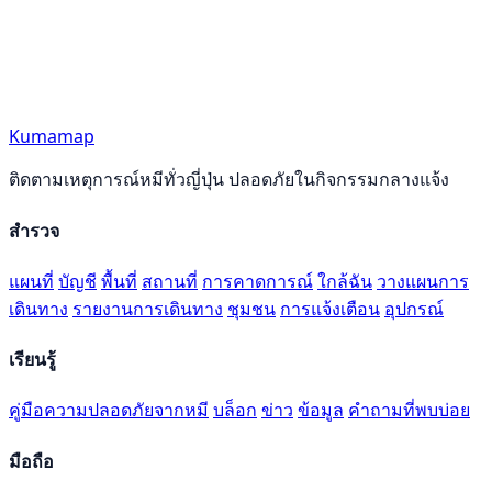
Kumamap
ติดตามเหตุการณ์หมีทั่วญี่ปุ่น ปลอดภัยในกิจกรรมกลางแจ้ง
สำรวจ
แผนที่
บัญชี
พื้นที่
สถานที่
การคาดการณ์
ใกล้ฉัน
วางแผนการ
เดินทาง
รายงานการเดินทาง
ชุมชน
การแจ้งเตือน
อุปกรณ์
เรียนรู้
คู่มือความปลอดภัยจากหมี
บล็อก
ข่าว
ข้อมูล
คำถามที่พบบ่อย
มือถือ