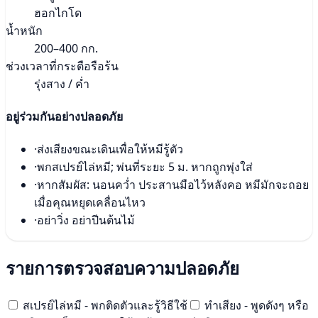
ฮอกไกโด
น้ำหนัก
200–400 กก.
ช่วงเวลาที่กระตือรือร้น
รุ่งสาง / ค่ำ
อยู่ร่วมกันอย่างปลอดภัย
·
ส่งเสียงขณะเดินเพื่อให้หมีรู้ตัว
·
พกสเปรย์ไล่หมี; พ่นที่ระยะ 5 ม. หากถูกพุ่งใส่
·
หากสัมผัส: นอนคว่ำ ประสานมือไว้หลังคอ หมีมักจะถอย
เมื่อคุณหยุดเคลื่อนไหว
·
อย่าวิ่ง อย่าปีนต้นไม้
รายการตรวจสอบความปลอดภัย
สเปรย์ไล่หมี - พกติดตัวและรู้วิธีใช้
ทำเสียง - พูดดังๆ หรือ