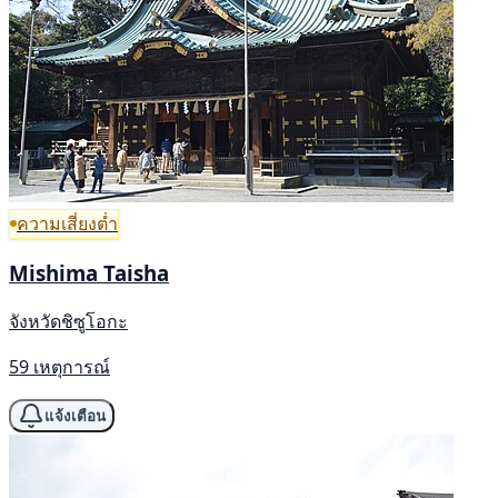
ความเสี่ยงต่ำ
Mishima Taisha
จังหวัดชิซูโอกะ
59 เหตุการณ์
แจ้งเตือน