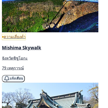
ความเสี่ยงต่ำ
Mishima Skywalk
จังหวัดชิซูโอกะ
79 เหตุการณ์
แจ้งเตือน