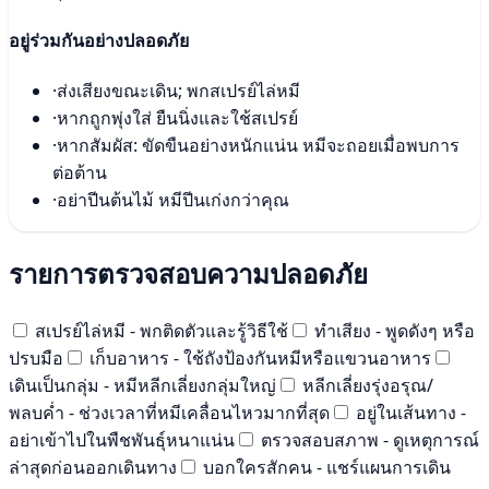
อยู่ร่วมกันอย่างปลอดภัย
·
ส่งเสียงขณะเดิน; พกสเปรย์ไล่หมี
·
หากถูกพุ่งใส่ ยืนนิ่งและใช้สเปรย์
·
หากสัมผัส: ขัดขืนอย่างหนักแน่น หมีจะถอยเมื่อพบการ
ต่อต้าน
·
อย่าปีนต้นไม้ หมีปีนเก่งกว่าคุณ
รายการตรวจสอบความปลอดภัย
สเปรย์ไล่หมี - พกติดตัวและรู้วิธีใช้
ทำเสียง - พูดดังๆ หรือ
ปรบมือ
เก็บอาหาร - ใช้ถังป้องกันหมีหรือแขวนอาหาร
เดินเป็นกลุ่ม - หมีหลีกเลี่ยงกลุ่มใหญ่
หลีกเลี่ยงรุ่งอรุณ/
พลบค่ำ - ช่วงเวลาที่หมีเคลื่อนไหวมากที่สุด
อยู่ในเส้นทาง -
อย่าเข้าไปในพืชพันธุ์หนาแน่น
ตรวจสอบสภาพ - ดูเหตุการณ์
ล่าสุดก่อนออกเดินทาง
บอกใครสักคน - แชร์แผนการเดิน