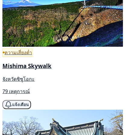
ความเสี่ยงต่ำ
Mishima Skywalk
จังหวัดชิซูโอกะ
79 เหตุการณ์
แจ้งเตือน