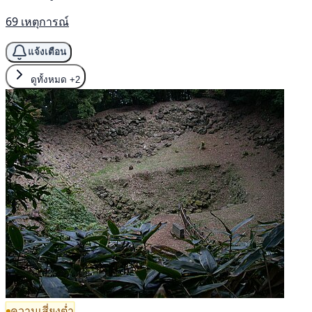
69 เหตุการณ์
แจ้งเตือน
ดูทั้งหมด
+2
ความเสี่ยงต่ำ