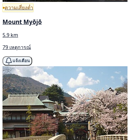
ความเสี่ยงต่ำ
Mount Myōjō
5.9 km
79 เหตุการณ์
แจ้งเตือน