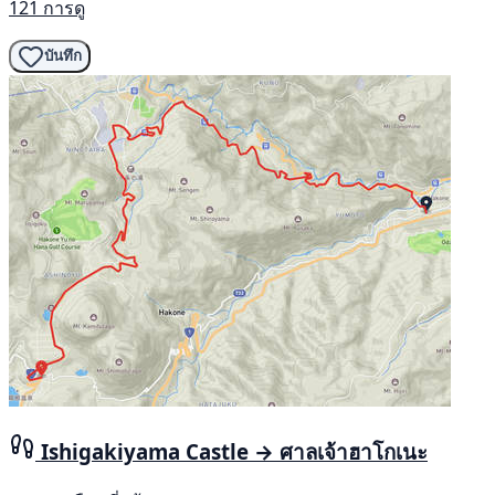
121 การดู
บันทึก
Ishigakiyama Castle → ศาลเจ้าฮาโกเนะ