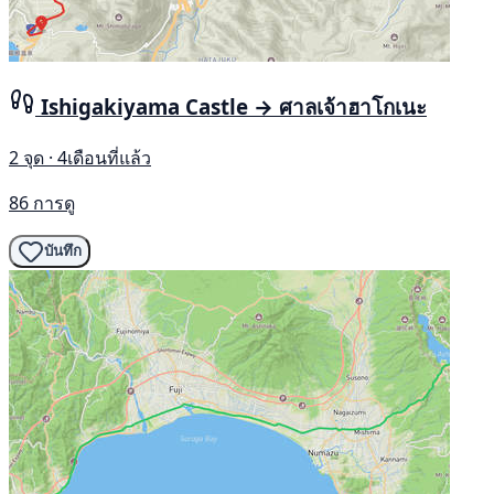
Ishigakiyama Castle → ศาลเจ้าฮาโกเนะ
2 จุด · 4เดือนที่แล้ว
86 การดู
บันทึก