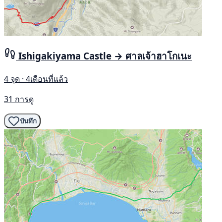
Ishigakiyama Castle → ศาลเจ้าฮาโกเนะ
4 จุด · 4เดือนที่แล้ว
31 การดู
บันทึก