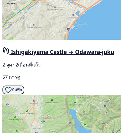
Ishigakiyama Castle → Odawara-juku
2 จุด · 2เดือนที่แล้ว
57 การดู
บันทึก