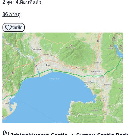
2 จุด · 4เดือนที่แล้ว
86 การดู
บันทึก