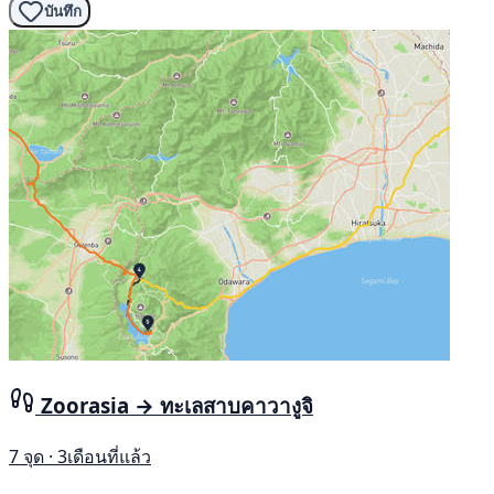
บันทึก
Zoorasia → ทะเลสาบคาวางูจิ
7 จุด · 3เดือนที่แล้ว