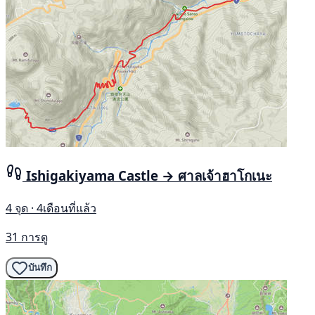
Ishigakiyama Castle → ศาลเจ้าฮาโกเนะ
4 จุด · 4เดือนที่แล้ว
31 การดู
บันทึก