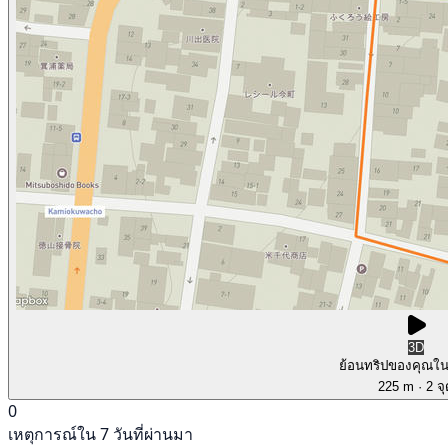
3D
ย้อนทริปของคุณใ
225 m
· 2 จ
0
เหตุการณ์ใน 7 วันที่ผ่านมา