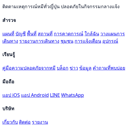
ติดตามเหตุการณ์หมีทั่วญี่ปุ่น ปลอดภัยในกิจกรรมกลางแจ้ง
สำรวจ
แผนที่
บัญชี
พื้นที่
สถานที่
การคาดการณ์
ใกล้ฉัน
วางแผนการ
เดินทาง
รายงานการเดินทาง
ชุมชน
การแจ้งเตือน
อุปกรณ์
เรียนรู้
คู่มือความปลอดภัยจากหมี
บล็อก
ข่าว
ข้อมูล
คำถามที่พบบ่อย
มือถือ
แอป iOS
แอป Android
LINE
WhatsApp
บริษัท
เกี่ยวกับ
ติดต่อ
รายงาน