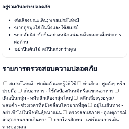
อยู่ร่วมกันอย่างปลอดภัย
·
ส่งเสียงขณะเดิน; พกสเปรย์ไล่หมี
·
หากถูกพุ่งใส่ ยืนนิ่งและใช้สเปรย์
·
หากสัมผัส: ขัดขืนอย่างหนักแน่น หมีจะถอยเมื่อพบการ
ต่อต้าน
·
อย่าปีนต้นไม้ หมีปีนเก่งกว่าคุณ
รายการตรวจสอบความปลอดภัย
สเปรย์ไล่หมี - พกติดตัวและรู้วิธีใช้
ทำเสียง - พูดดังๆ หรือ
ปรบมือ
เก็บอาหาร - ใช้ถังป้องกันหมีหรือแขวนอาหาร
เดินเป็นกลุ่ม - หมีหลีกเลี่ยงกลุ่มใหญ่
หลีกเลี่ยงรุ่งอรุณ/
พลบค่ำ - ช่วงเวลาที่หมีเคลื่อนไหวมากที่สุด
อยู่ในเส้นทาง -
อย่าเข้าไปในพืชพันธุ์หนาแน่น
ตรวจสอบสภาพ - ดูเหตุการณ์
ล่าสุดก่อนออกเดินทาง
บอกใครสักคน - แชร์แผนการเดิน
ทางของคุณ