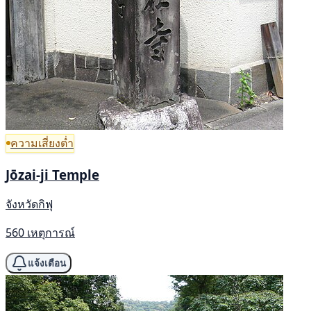
ความเสี่ยงต่ำ
Jōzai-ji Temple
จังหวัดกิฟุ
560 เหตุการณ์
แจ้งเตือน