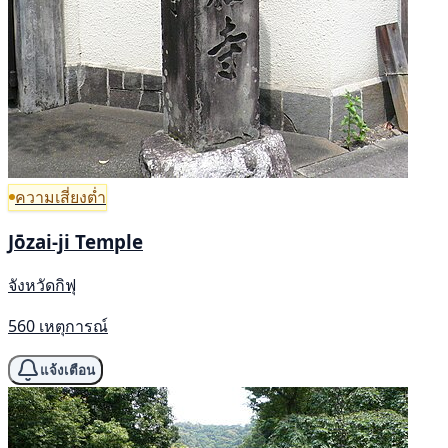
ความเสี่ยงต่ำ
Jōzai-ji Temple
จังหวัดกิฟุ
560 เหตุการณ์
แจ้งเตือน