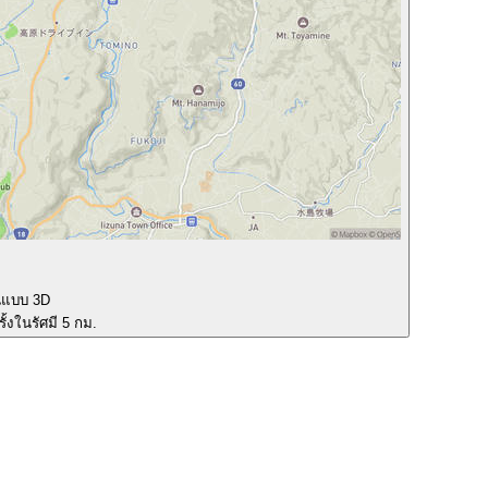
นแบบ 3D
ั้งในรัศมี 5 กม.