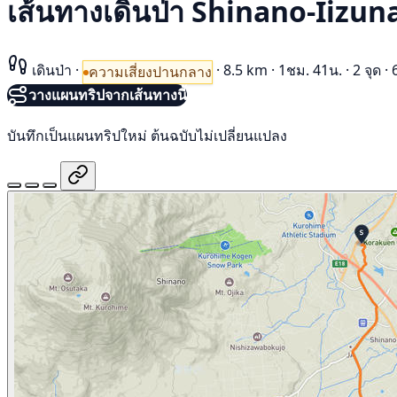
เส้นทางเดินป่า Shinano-Iizun
เดินป่า
·
·
8.5 km
·
1ชม. 41น.
·
2 จุด
·
ความเสี่ยงปานกลาง
วางแผนทริปจากเส้นทางนี้
บันทึกเป็นแผนทริปใหม่ ต้นฉบับไม่เปลี่ยนแปลง