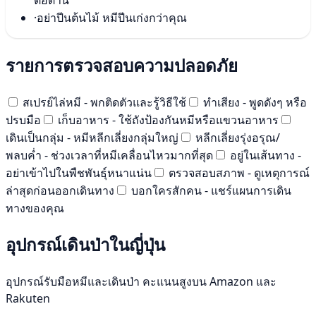
ต่อต้าน
·
อย่าปีนต้นไม้ หมีปีนเก่งกว่าคุณ
รายการตรวจสอบความปลอดภัย
สเปรย์ไล่หมี - พกติดตัวและรู้วิธีใช้
ทำเสียง - พูดดังๆ หรือ
ปรบมือ
เก็บอาหาร - ใช้ถังป้องกันหมีหรือแขวนอาหาร
เดินเป็นกลุ่ม - หมีหลีกเลี่ยงกลุ่มใหญ่
หลีกเลี่ยงรุ่งอรุณ/
พลบค่ำ - ช่วงเวลาที่หมีเคลื่อนไหวมากที่สุด
อยู่ในเส้นทาง -
อย่าเข้าไปในพืชพันธุ์หนาแน่น
ตรวจสอบสภาพ - ดูเหตุการณ์
ล่าสุดก่อนออกเดินทาง
บอกใครสักคน - แชร์แผนการเดิน
ทางของคุณ
อุปกรณ์เดินป่าในญี่ปุ่น
อุปกรณ์รับมือหมีและเดินป่า คะแนนสูงบน Amazon และ
Rakuten