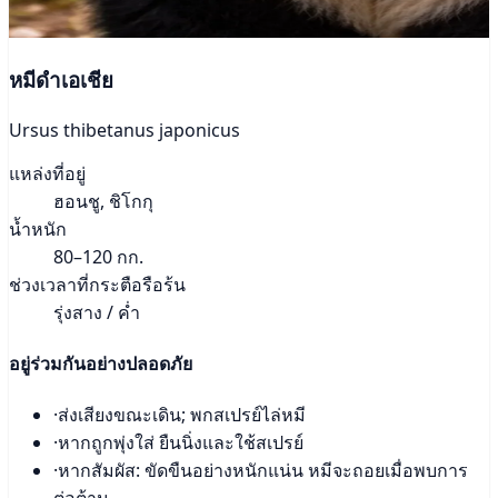
หมีดำเอเชีย
Ursus thibetanus japonicus
แหล่งที่อยู่
ฮอนชู, ชิโกกุ
น้ำหนัก
80–120 กก.
ช่วงเวลาที่กระตือรือร้น
รุ่งสาง / ค่ำ
อยู่ร่วมกันอย่างปลอดภัย
·
ส่งเสียงขณะเดิน; พกสเปรย์ไล่หมี
·
หากถูกพุ่งใส่ ยืนนิ่งและใช้สเปรย์
·
หากสัมผัส: ขัดขืนอย่างหนักแน่น หมีจะถอยเมื่อพบการ