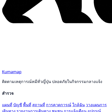
Kumamap
ติดตามเหตุการณ์หมีทั่วญี่ปุ่น ปลอดภัยในกิจกรรมกลางแจ้ง
สำรวจ
แผนที่
บัญชี
พื้นที่
สถานที่
การคาดการณ์
ใกล้ฉัน
วางแผนการ
เดินทาง
รายงานการเดินทาง
ชุมชน
การแจ้งเตือน
อุปกรณ์