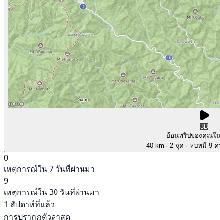
3D
ย้อนทริปของคุณใ
40 km
· 2 จุด
· พบหมี 9 คร
0
เหตุการณ์ใน 7 วันที่ผ่านมา
9
เหตุการณ์ใน 30 วันที่ผ่านมา
1 สัปดาห์ที่แล้ว
การปรากฏตัวล่าสุด