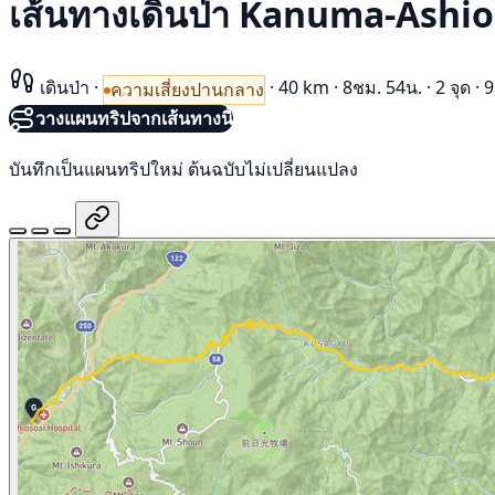
เส้นทางเดินป่า Kanuma-Ashi
เดินป่า
·
·
40 km
·
8ชม. 54น.
·
2 จุด
·
9
ความเสี่ยงปานกลาง
วางแผนทริปจากเส้นทางนี้
บันทึกเป็นแผนทริปใหม่ ต้นฉบับไม่เปลี่ยนแปลง