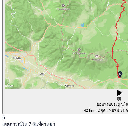
3D
ย้อนทริปของคุณใ
42 km
· 2 จุด
· พบหมี 34 คร
6
เหตุการณ์ใน 7 วันที่ผ่านมา