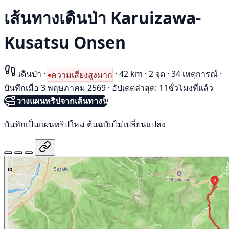
เส้นทางเดินป่า Karuizawa-
Kusatsu Onsen
เดินป่า
·
·
42 km
·
2 จุด
·
34 เหตุการณ์
·
ความเสี่ยงสูงมาก
บันทึกเมื่อ 3 พฤษภาคม 2569
·
อัปเดตล่าสุด: 11ชั่วโมงที่แล้ว
วางแผนทริปจากเส้นทางนี้
บันทึกเป็นแผนทริปใหม่ ต้นฉบับไม่เปลี่ยนแปลง