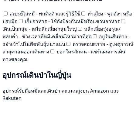
สเปรย์ไล่หมี - พกติดตัวและรู้วิธีใช้
ทำเสียง - พูดดังๆ หรือ
ปรบมือ
เก็บอาหาร - ใช้ถังป้องกันหมีหรือแขวนอาหาร
เดินเป็นกลุ่ม - หมีหลีกเลี่ยงกลุ่มใหญ่
หลีกเลี่ยงรุ่งอรุณ/
พลบค่ำ - ช่วงเวลาที่หมีเคลื่อนไหวมากที่สุด
อยู่ในเส้นทาง -
อย่าเข้าไปในพืชพันธุ์หนาแน่น
ตรวจสอบสภาพ - ดูเหตุการณ์
ล่าสุดก่อนออกเดินทาง
บอกใครสักคน - แชร์แผนการเดิน
ทางของคุณ
อุปกรณ์เดินป่าในญี่ปุ่น
อุปกรณ์รับมือหมีและเดินป่า คะแนนสูงบน Amazon และ
Rakuten