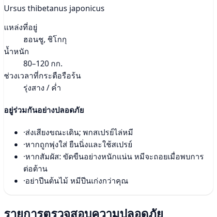
Ursus thibetanus japonicus
แหล่งที่อยู่
ฮอนชู, ชิโกกุ
น้ำหนัก
80–120 กก.
ช่วงเวลาที่กระตือรือร้น
รุ่งสาง / ค่ำ
อยู่ร่วมกันอย่างปลอดภัย
·
ส่งเสียงขณะเดิน; พกสเปรย์ไล่หมี
·
หากถูกพุ่งใส่ ยืนนิ่งและใช้สเปรย์
·
หากสัมผัส: ขัดขืนอย่างหนักแน่น หมีจะถอยเมื่อพบการ
ต่อต้าน
·
อย่าปีนต้นไม้ หมีปีนเก่งกว่าคุณ
รายการตรวจสอบความปลอดภัย