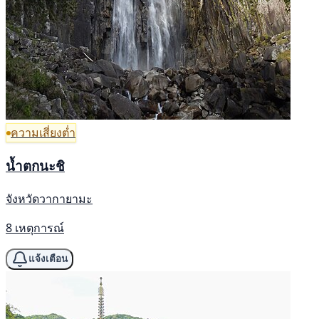
ความเสี่ยงต่ำ
น้ำตกนะชิ
จังหวัดวากายามะ
8 เหตุการณ์
แจ้งเตือน