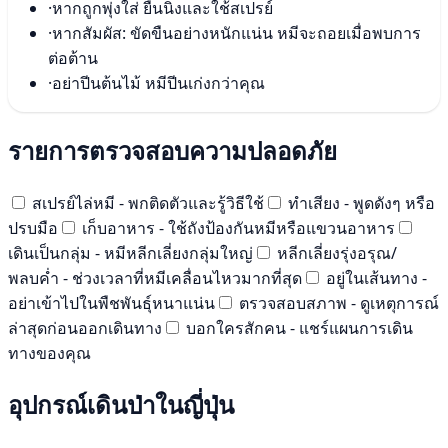
·
หากถูกพุ่งใส่ ยืนนิ่งและใช้สเปรย์
·
หากสัมผัส: ขัดขืนอย่างหนักแน่น หมีจะถอยเมื่อพบการ
ต่อต้าน
·
อย่าปีนต้นไม้ หมีปีนเก่งกว่าคุณ
รายการตรวจสอบความปลอดภัย
สเปรย์ไล่หมี - พกติดตัวและรู้วิธีใช้
ทำเสียง - พูดดังๆ หรือ
ปรบมือ
เก็บอาหาร - ใช้ถังป้องกันหมีหรือแขวนอาหาร
เดินเป็นกลุ่ม - หมีหลีกเลี่ยงกลุ่มใหญ่
หลีกเลี่ยงรุ่งอรุณ/
พลบค่ำ - ช่วงเวลาที่หมีเคลื่อนไหวมากที่สุด
อยู่ในเส้นทาง -
อย่าเข้าไปในพืชพันธุ์หนาแน่น
ตรวจสอบสภาพ - ดูเหตุการณ์
ล่าสุดก่อนออกเดินทาง
บอกใครสักคน - แชร์แผนการเดิน
ทางของคุณ
อุปกรณ์เดินป่าในญี่ปุ่น