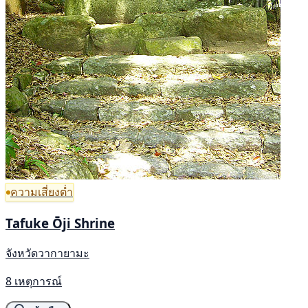
ความเสี่ยงต่ำ
Tafuke Ōji Shrine
จังหวัดวากายามะ
8 เหตุการณ์