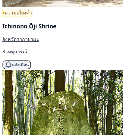
ความเสี่ยงต่ำ
Ichinono Ōji Shrine
จังหวัดวากายามะ
8 เหตุการณ์
แจ้งเตือน