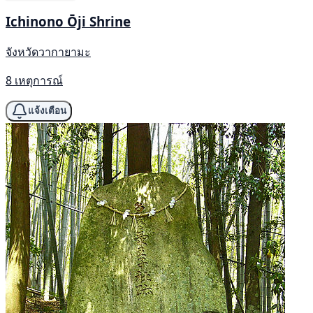
Ichinono Ōji Shrine
จังหวัดวากายามะ
8 เหตุการณ์
แจ้งเตือน