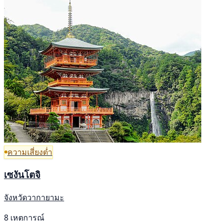
ความเสี่ยงต่ำ
เซงันโตจิ
จังหวัดวากายามะ
8 เหตุการณ์