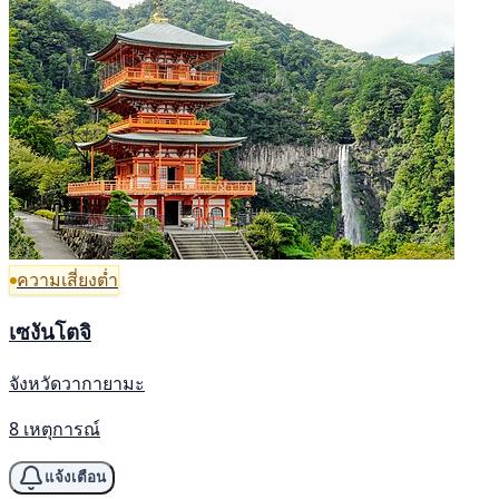
ความเสี่ยงต่ำ
เซงันโตจิ
จังหวัดวากายามะ
8 เหตุการณ์
แจ้งเตือน