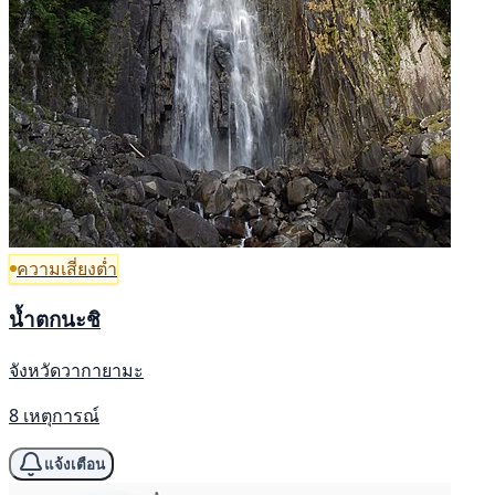
ความเสี่ยงต่ำ
น้ำตกนะชิ
จังหวัดวากายามะ
8 เหตุการณ์
แจ้งเตือน