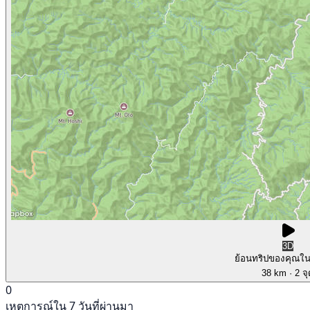
3D
ย้อนทริปของคุณใ
38 km
· 2 จ
0
เหตุการณ์ใน 7 วันที่ผ่านมา