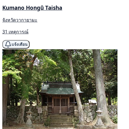
Kumano Hongū Taisha
จังหวัดวากายามะ
31 เหตุการณ์
แจ้งเตือน