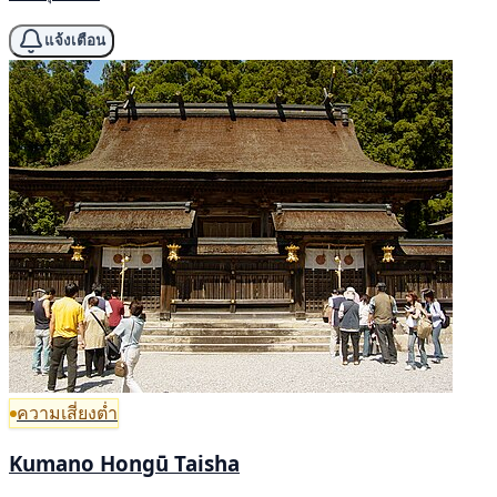
แจ้งเตือน
ความเสี่ยงต่ำ
Kumano Hongū Taisha