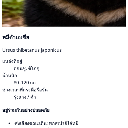
หมีดำเอเชีย
Ursus thibetanus japonicus
แหล่งที่อยู่
ฮอนชู, ชิโกกุ
น้ำหนัก
80–120 กก.
ช่วงเวลาที่กระตือรือร้น
รุ่งสาง / ค่ำ
อยู่ร่วมกันอย่างปลอดภัย
·
ส่งเสียงขณะเดิน; พกสเปรย์ไล่หมี