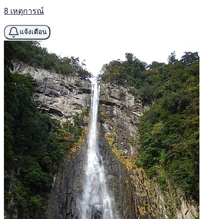
8 เหตุการณ์
แจ้งเตือน