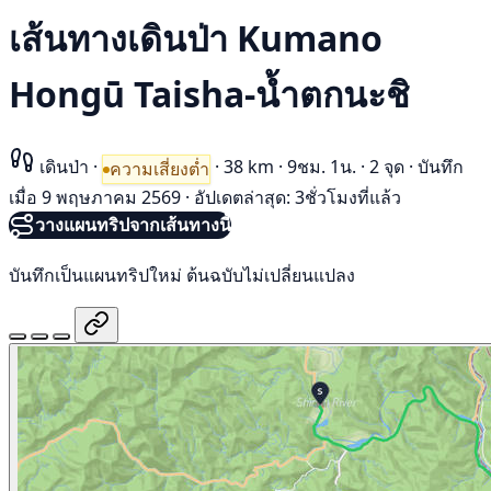
เส้นทางเดินป่า Kumano
Hongū Taisha-น้ำตกนะชิ
เดินป่า
·
·
38 km
·
9ชม. 1น.
·
2 จุด
·
บันทึก
ความเสี่ยงต่ำ
เมื่อ 9 พฤษภาคม 2569
·
อัปเดตล่าสุด: 3ชั่วโมงที่แล้ว
วางแผนทริปจากเส้นทางนี้
บันทึกเป็นแผนทริปใหม่ ต้นฉบับไม่เปลี่ยนแปลง