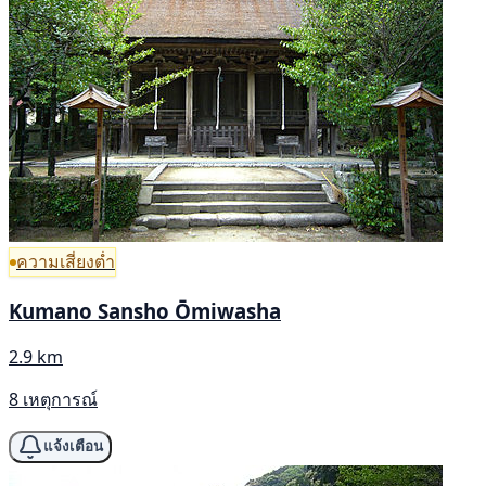
ความเสี่ยงต่ำ
Kumano Sansho Ōmiwasha
2.9 km
8 เหตุการณ์
แจ้งเตือน