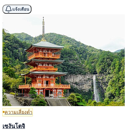
แจ้งเตือน
ความเสี่ยงต่ำ
เซงันโตจิ