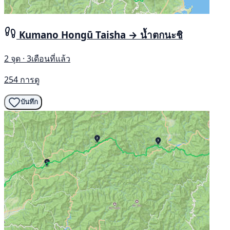
Kumano Hongū Taisha → น้ำตกนะชิ
2 จุด · 3เดือนที่แล้ว
254 การดู
บันทึก