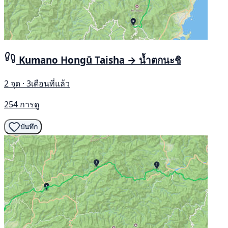
Kumano Hongū Taisha → น้ำตกนะชิ
2 จุด · 3เดือนที่แล้ว
254 การดู
บันทึก