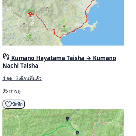
Kumano Hayatama Taisha → Kumano
Nachi Taisha
4 จุด · 3เดือนที่แล้ว
95 การดู
บันทึก