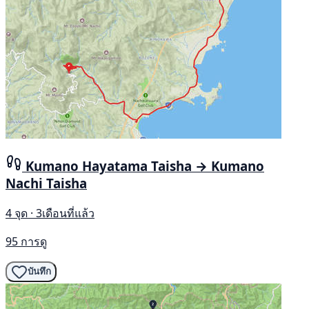
Kumano Hayatama Taisha → Kumano
Nachi Taisha
4 จุด · 3เดือนที่แล้ว
95 การดู
บันทึก