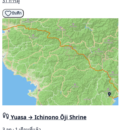
31 การดู
บันทึก
Yuasa → Ichinono Ōji Shrine
3 จุด · 1 เดือนที่แล้ว