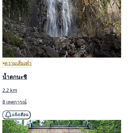
ความเสี่ยงต่ำ
น้ำตกนะชิ
2.2 km
8 เหตุการณ์
แจ้งเตือน