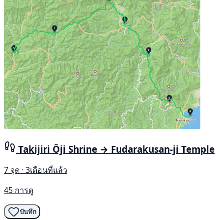
Takijiri Ōji Shrine → Fudarakusan-ji Temple
7 จุด · 3เดือนที่แล้ว
45 การดู
บันทึก