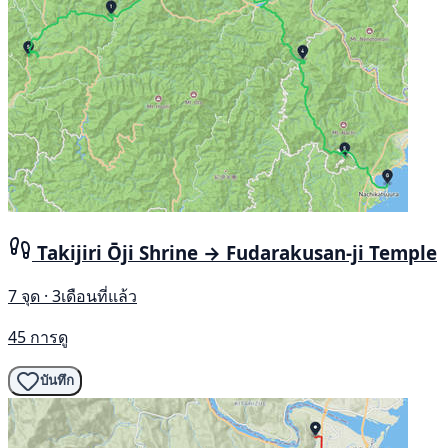
Takijiri Ōji Shrine → Fudarakusan-ji Temple
7 จุด · 3เดือนที่แล้ว
45 การดู
บันทึก