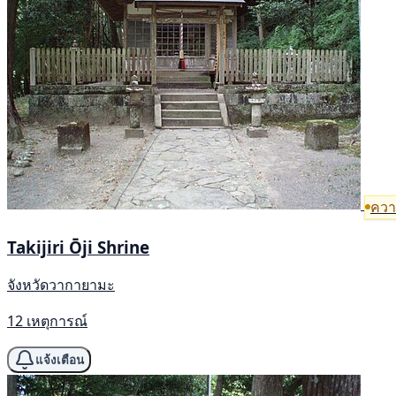
ความ
Takijiri Ōji Shrine
จังหวัดวากายามะ
12 เหตุการณ์
แจ้งเตือน