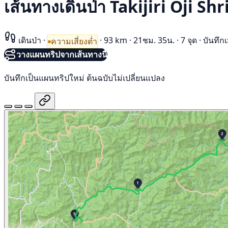
เส้นทางเดินป่า Takijiri Ōji 
เดินป่า
·
·
93 km
·
21ชม. 35น.
·
7 จุด
·
บันทึก
ความเสี่ยงต่ำ
วางแผนทริปจากเส้นทางนี้
บันทึกเป็นแผนทริปใหม่ ต้นฉบับไม่เปลี่ยนแปลง