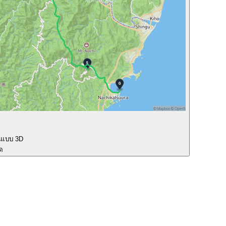
นแบบ 3D
ุด