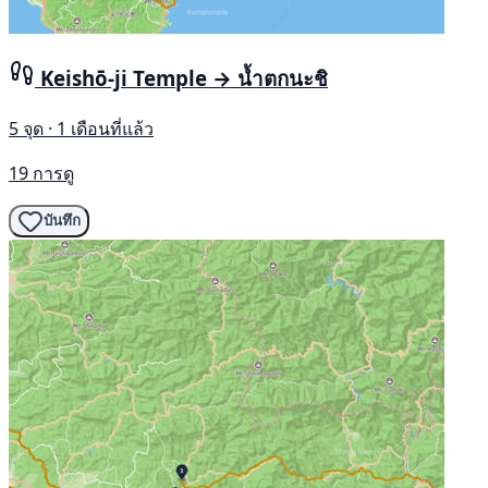
Keishō-ji Temple → น้ำตกนะชิ
5 จุด · 1 เดือนที่แล้ว
19 การดู
บันทึก