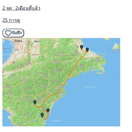
2 จุด · 2เดือนที่แล้ว
25 การดู
บันทึก