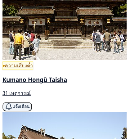
ความเสี่ยงต่ำ
Kumano Hongū Taisha
31 เหตุการณ์
แจ้งเตือน