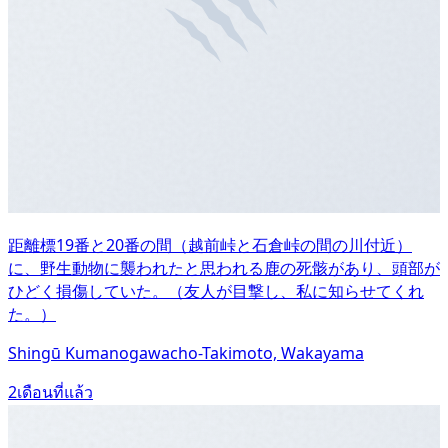
距離標19番と20番の間（越前峠と石倉峠の間の川付近）
に、野生動物に襲われたと思われる鹿の​​死骸があり、頭部が
ひどく損傷していた。（友人が目撃し、私に知らせてくれ
た。）
Shingū Kumanogawacho-Takimoto, Wakayama
2เดือนที่แล้ว