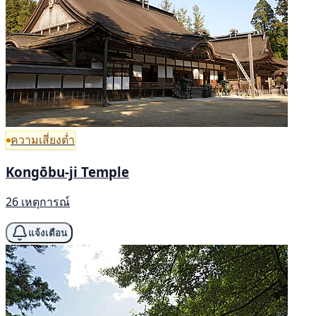
ความเสี่ยงต่ำ
Kongōbu-ji Temple
26 เหตุการณ์
แจ้งเตือน