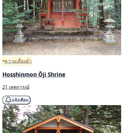
ความเสี่ยงต่ำ
Hosshinmon Ōji Shrine
21 เหตุการณ์
แจ้งเตือน