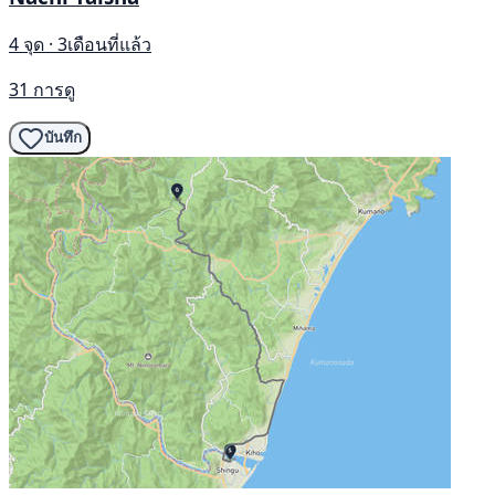
4 จุด · 3เดือนที่แล้ว
31 การดู
บันทึก