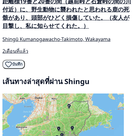
距離標19番と20番の間（越前峠と石倉峠の間の川
付近）に、野生動物に襲われたと思われる鹿の​​死
骸があり、頭部がひどく損傷していた。（友人が
目撃し、私に知らせてくれた。）
Shingū Kumanogawacho-Takimoto, Wakayama
2เดือนที่แล้ว
บันทึก
เส้นทางล่าสุดที่ผ่าน Shingu