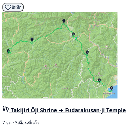
บันทึก
Takijiri Ōji Shrine → Fudarakusan-ji Temple
7 จุด · 3เดือนที่แล้ว