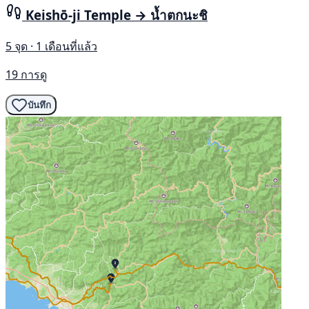
Keishō-ji Temple → น้ำตกนะชิ
5 จุด · 1 เดือนที่แล้ว
19 การดู
บันทึก