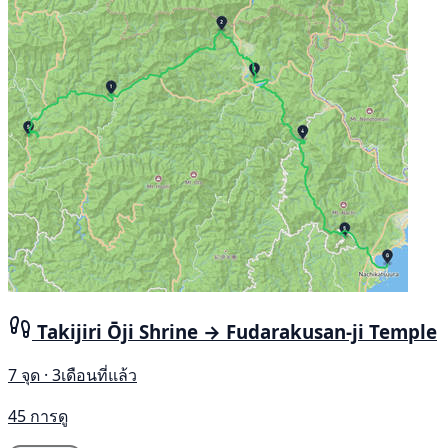
Takijiri Ōji Shrine → Fudarakusan-ji Temple
7 จุด · 3เดือนที่แล้ว
45 การดู