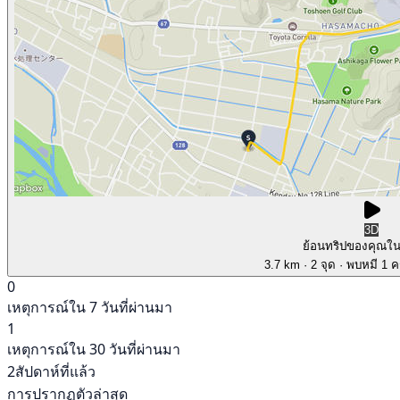
3D
ย้อนทริปของคุณใ
3.7 km
· 2 จุด
· พบหมี 1 คร
0
เหตุการณ์ใน 7 วันที่ผ่านมา
1
เหตุการณ์ใน 30 วันที่ผ่านมา
2สัปดาห์ที่แล้ว
การปรากฏตัวล่าสุด