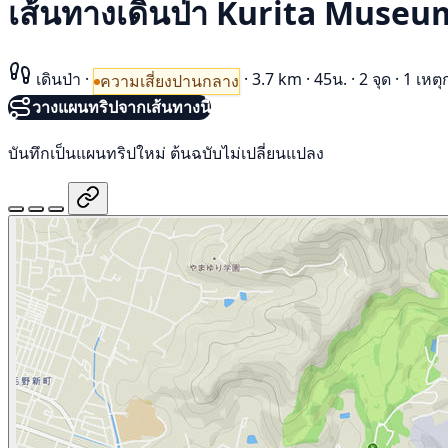
เส้นทางเดินป่า Kurita Museu
เดินป่า
·
·
3.7 km
·
45น.
·
2 จุด
·
1 เหตุ
ความเสี่ยงปานกลาง
วางแผนทริปจากเส้นทางนี้
บันทึกเป็นแผนทริปใหม่ ต้นฉบับไม่เปลี่ยนแปลง