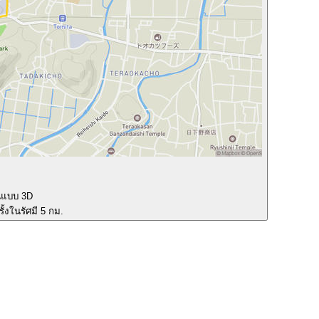
นแบบ 3D
ั้งในรัศมี 5 กม.