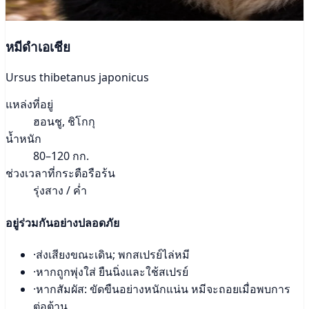
หมีดำเอเชีย
Ursus thibetanus japonicus
แหล่งที่อยู่
ฮอนชู, ชิโกกุ
น้ำหนัก
80–120 กก.
ช่วงเวลาที่กระตือรือร้น
รุ่งสาง / ค่ำ
อยู่ร่วมกันอย่างปลอดภัย
·
ส่งเสียงขณะเดิน; พกสเปรย์ไล่หมี
·
หากถูกพุ่งใส่ ยืนนิ่งและใช้สเปรย์
·
หากสัมผัส: ขัดขืนอย่างหนักแน่น หมีจะถอยเมื่อพบการ
ต่อต้าน