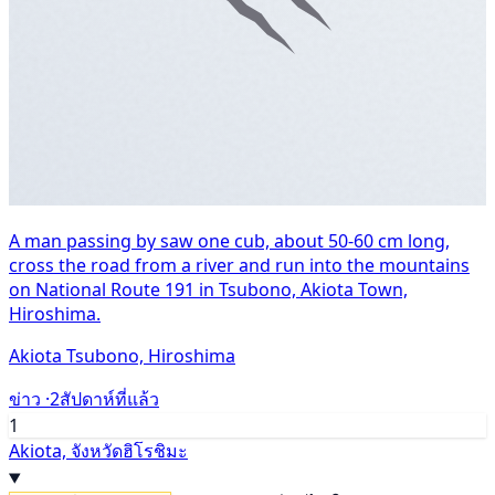
A man passing by saw one cub, about 50-60 cm long,
cross the road from a river and run into the mountains
on National Route 191 in Tsubono, Akiota Town,
Hiroshima.
Akiota Tsubono, Hiroshima
ข่าว ·
2สัปดาห์ที่แล้ว
1
Akiota, จังหวัดฮิโรชิมะ