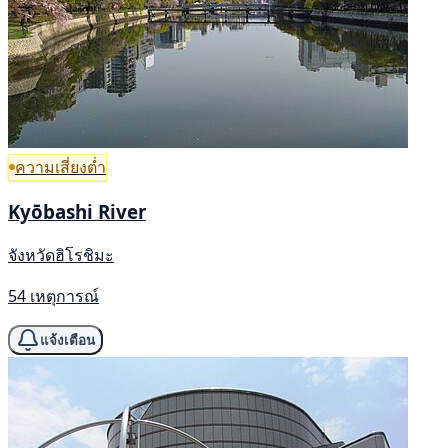
ความเสี่ยงต่ำ
Kyōbashi River
จังหวัดฮิโรชิมะ
54 เหตุการณ์
แจ้งเตือน