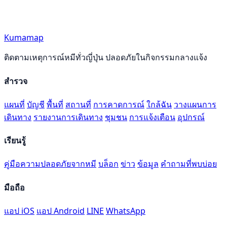
Kumamap
ติดตามเหตุการณ์หมีทั่วญี่ปุ่น ปลอดภัยในกิจกรรมกลางแจ้ง
สำรวจ
แผนที่
บัญชี
พื้นที่
สถานที่
การคาดการณ์
ใกล้ฉัน
วางแผนการ
เดินทาง
รายงานการเดินทาง
ชุมชน
การแจ้งเตือน
อุปกรณ์
เรียนรู้
คู่มือความปลอดภัยจากหมี
บล็อก
ข่าว
ข้อมูล
คำถามที่พบบ่อย
มือถือ
แอป iOS
แอป Android
LINE
WhatsApp