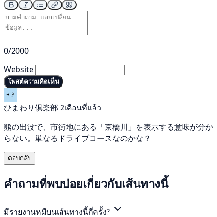
0/2000
Website
โพสต์ความคิดเห็น
ひまわり倶楽部
2เดือนที่แล้ว
熊の出没で、市街地にある「京橋川」を表示する意味が分か
らない。単なるドライブコースなのかな？
ตอบกลับ
คำถามที่พบบ่อยเกี่ยวกับเส้นทางนี้
มีรายงานหมีบนเส้นทางนี้กี่ครั้ง?