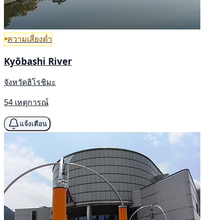
ความเสี่ยงต่ำ
Kyōbashi River
จังหวัดฮิโรชิมะ
54 เหตุการณ์
แจ้งเตือน