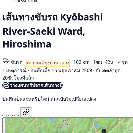
Hiroshima
เส้นทางขับรถ Kyōbashi
River-Saeki Ward,
Hiroshima
ขับรถ
·
·
102 km
·
1ชม. 42น.
·
4 จุด
·
ความเสี่ยงปานกลาง
1 เหตุการณ์
·
บันทึกเมื่อ 15 พฤษภาคม 2569
·
อัปเดตล่าสุด:
20ชั่วโมงที่แล้ว
วางแผนทริปจากเส้นทางนี้
บันทึกเป็นแผนทริปใหม่ ต้นฉบับไม่เปลี่ยนแปลง