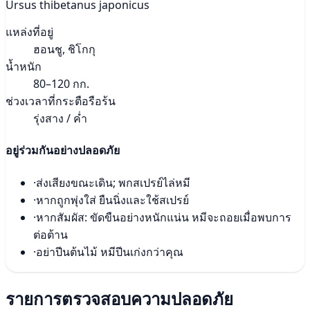
Ursus thibetanus japonicus
แหล่งที่อยู่
ฮอนชู, ชิโกกุ
น้ำหนัก
80–120 กก.
ช่วงเวลาที่กระตือรือร้น
รุ่งสาง / ค่ำ
อยู่ร่วมกันอย่างปลอดภัย
·
ส่งเสียงขณะเดิน; พกสเปรย์ไล่หมี
·
หากถูกพุ่งใส่ ยืนนิ่งและใช้สเปรย์
·
หากสัมผัส: ขัดขืนอย่างหนักแน่น หมีจะถอยเมื่อพบการ
ต่อต้าน
·
อย่าปีนต้นไม้ หมีปีนเก่งกว่าคุณ
รายการตรวจสอบความปลอดภัย