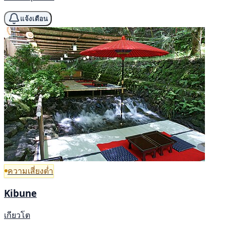
แจ้งเตือน
ความเสี่ยงต่ำ
Kibune
เกียวโต