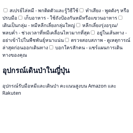
สเปรย์ไล่หมี - พกติดตัวและรู้วิธีใช้
ทำเสียง - พูดดังๆ หรือ
ปรบมือ
เก็บอาหาร - ใช้ถังป้องกันหมีหรือแขวนอาหาร
เดินเป็นกลุ่ม - หมีหลีกเลี่ยงกลุ่มใหญ่
หลีกเลี่ยงรุ่งอรุณ/
พลบค่ำ - ช่วงเวลาที่หมีเคลื่อนไหวมากที่สุด
อยู่ในเส้นทาง -
อย่าเข้าไปในพืชพันธุ์หนาแน่น
ตรวจสอบสภาพ - ดูเหตุการณ์
ล่าสุดก่อนออกเดินทาง
บอกใครสักคน - แชร์แผนการเดิน
ทางของคุณ
อุปกรณ์เดินป่าในญี่ปุ่น
อุปกรณ์รับมือหมีและเดินป่า คะแนนสูงบน Amazon และ
Rakuten