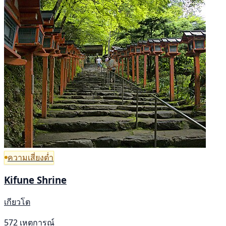
ความเสี่ยงต่ำ
Kifune Shrine
เกียวโต
572 เหตุการณ์