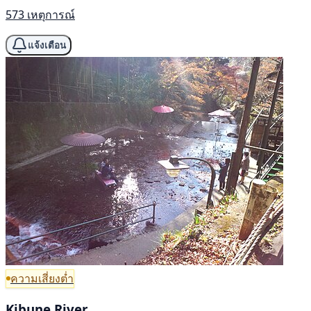
573 เหตุการณ์
แจ้งเตือน
ความเสี่ยงต่ำ
Kibune River