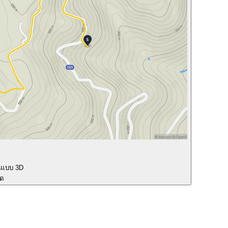
นแบบ 3D
ุด