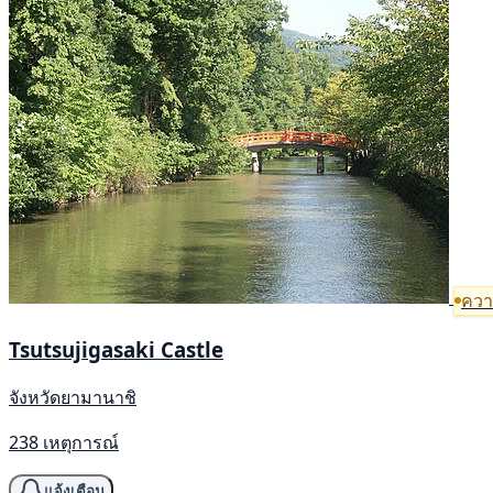
ความ
Tsutsujigasaki Castle
จังหวัดยามานาชิ
238 เหตุการณ์
แจ้งเตือน