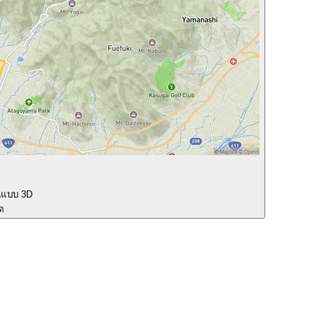
นแบบ 3D
ุด