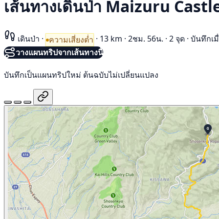
เส้นทางเดินป่า Maizuru Cast
เดินป่า
·
·
13 km
·
2ชม. 56น.
·
2 จุด
·
บันทึกเ
ความเสี่ยงต่ำ
วางแผนทริปจากเส้นทางนี้
บันทึกเป็นแผนทริปใหม่ ต้นฉบับไม่เปลี่ยนแปลง