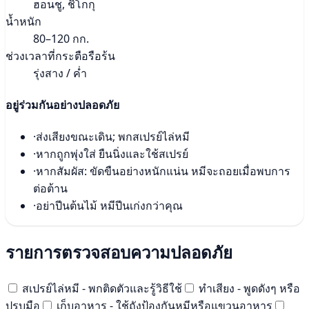
ฮอนชู, ชิโกกุ
น้ำหนัก
80–120 กก.
ช่วงเวลาที่กระตือรือร้น
รุ่งสาง / ค่ำ
อยู่ร่วมกันอย่างปลอดภัย
·
ส่งเสียงขณะเดิน; พกสเปรย์ไล่หมี
·
หากถูกพุ่งใส่ ยืนนิ่งและใช้สเปรย์
·
หากสัมผัส: ขัดขืนอย่างหนักแน่น หมีจะถอยเมื่อพบการ
ต่อต้าน
·
อย่าปีนต้นไม้ หมีปีนเก่งกว่าคุณ
รายการตรวจสอบความปลอดภัย
สเปรย์ไล่หมี - พกติดตัวและรู้วิธีใช้
ทำเสียง - พูดดังๆ หรือ
ปรบมือ
เก็บอาหาร - ใช้ถังป้องกันหมีหรือแขวนอาหาร