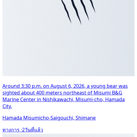
Around 3:30 p.m. on August 6, 2026, a young bear was
sighted about 400 meters northeast of Misumi B&G
Marine Center in Nishikawachi, Misumi-cho, Hamada
City.
Hamada Misumicho-Saigouchi, Shimane
ทางการ ·
2วันที่แล้ว