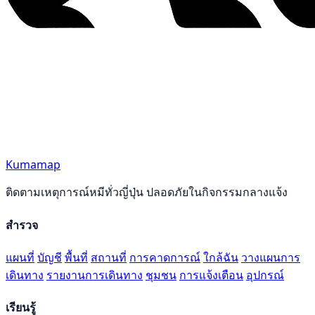
Kumamap
ติดตามเหตุการณ์หมีทั่วญี่ปุ่น ปลอดภัยในกิจกรรมกลางแจ้ง
สำรวจ
แผนที่
บัญชี
พื้นที่
สถานที่
การคาดการณ์
ใกล้ฉัน
วางแผนการ
เดินทาง
รายงานการเดินทาง
ชุมชน
การแจ้งเตือน
อุปกรณ์
เรียนรู้