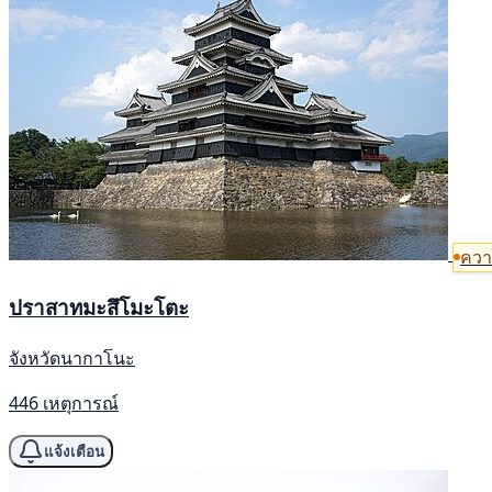
ควา
ปราสาทมะสึโมะโตะ
จังหวัดนากาโนะ
446 เหตุการณ์
แจ้งเตือน