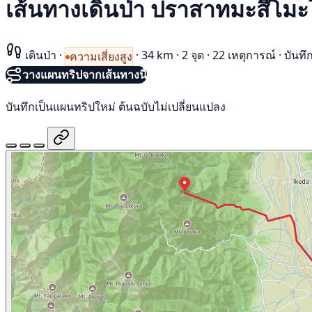
เส้นทางเดินป่า ปราสาทมะสึโมะ
เดินป่า
·
·
34 km
·
2 จุด
·
22 เหตุการณ์
·
บันทึ
ความเสี่ยงสูง
วางแผนทริปจากเส้นทางนี้
บันทึกเป็นแผนทริปใหม่ ต้นฉบับไม่เปลี่ยนแปลง