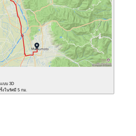
นแบบ 3D
ั้งในรัศมี 5 กม.