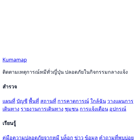
Kumamap
ติดตามเหตุการณ์หมีทั่วญี่ปุ่น ปลอดภัยในกิจกรรมกลางแจ้ง
สำรวจ
แผนที่
บัญชี
พื้นที่
สถานที่
การคาดการณ์
ใกล้ฉัน
วางแผนการ
เดินทาง
รายงานการเดินทาง
ชุมชน
การแจ้งเตือน
อุปกรณ์
เรียนรู้
คู่มือความปลอดภัยจากหมี
บล็อก
ข่าว
ข้อมูล
คำถามที่พบบ่อย