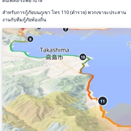
ดับเพลิง/รถพยาบาล
สำหรับการกู้ภัยบนภูเขา โทร 110 (ตำรวจ) พวกเขาจะประสาน
งานกับทีมกู้ภัยท้องถิ่น