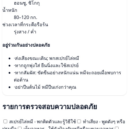
ฮอนชู, ชิโกกุ
น้ำหนัก
80–120 กก.
ช่วงเวลาที่กระตือรือร้น
รุ่งสาง / ค่ำ
อยู่ร่วมกันอย่างปลอดภัย
·
ส่งเสียงขณะเดิน; พกสเปรย์ไล่หมี
·
หากถูกพุ่งใส่ ยืนนิ่งและใช้สเปรย์
·
หากสัมผัส: ขัดขืนอย่างหนักแน่น หมีจะถอยเมื่อพบการ
ต่อต้าน
·
อย่าปีนต้นไม้ หมีปีนเก่งกว่าคุณ
รายการตรวจสอบความปลอดภัย
สเปรย์ไล่หมี - พกติดตัวและรู้วิธีใช้
ทำเสียง - พูดดังๆ หรือ
ปรบมือ
เก็บอาหาร - ใช้ถังป้องกันหมีหรือแขวนอาหาร