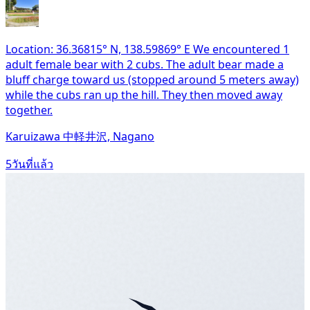
Location: 36.36815° N, 138.59869° E We encountered 1
adult female bear with 2 cubs. The adult bear made a
bluff charge toward us (stopped around 5 meters away)
while the cubs ran up the hill. They then moved away
together.
Karuizawa 中軽井沢, Nagano
5วันที่แล้ว