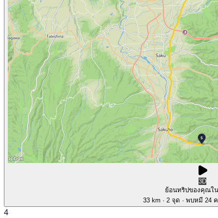
3D
ย้อนทริปของคุณใ
33 km
· 2 จุด
· พบหมี 24 คร
4