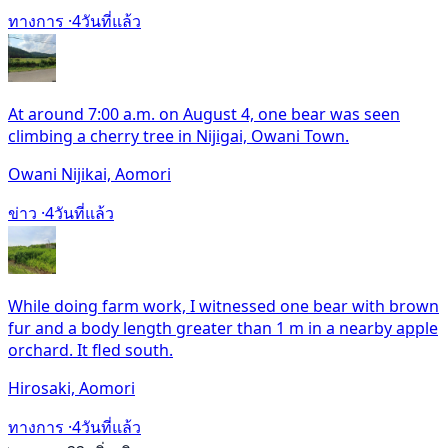
ทางการ ·
4วันที่แล้ว
At around 7:00 a.m. on August 4, one bear was seen
climbing a cherry tree in Nijigai, Owani Town.
Owani Nijikai, Aomori
ข่าว ·
4วันที่แล้ว
While doing farm work, I witnessed one bear with brown
fur and a body length greater than 1 m in a nearby apple
orchard. It fled south.
Hirosaki, Aomori
ทางการ ·
4วันที่แล้ว