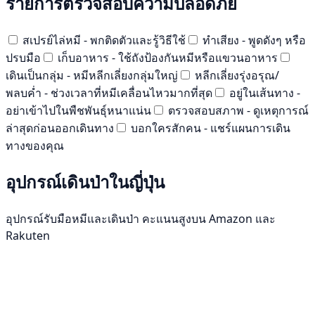
รายการตรวจสอบความปลอดภัย
สเปรย์ไล่หมี - พกติดตัวและรู้วิธีใช้
ทำเสียง - พูดดังๆ หรือ
ปรบมือ
เก็บอาหาร - ใช้ถังป้องกันหมีหรือแขวนอาหาร
เดินเป็นกลุ่ม - หมีหลีกเลี่ยงกลุ่มใหญ่
หลีกเลี่ยงรุ่งอรุณ/
พลบค่ำ - ช่วงเวลาที่หมีเคลื่อนไหวมากที่สุด
อยู่ในเส้นทาง -
อย่าเข้าไปในพืชพันธุ์หนาแน่น
ตรวจสอบสภาพ - ดูเหตุการณ์
ล่าสุดก่อนออกเดินทาง
บอกใครสักคน - แชร์แผนการเดิน
ทางของคุณ
อุปกรณ์เดินป่าในญี่ปุ่น
อุปกรณ์รับมือหมีและเดินป่า คะแนนสูงบน Amazon และ
Rakuten