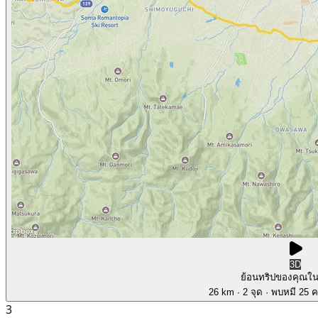
3D
ย้อนทริปของคุณใ
26 km
· 2 จุด
· พบหมี 25 คร
3