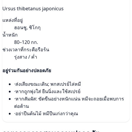
Ursus thibetanus japonicus
แหล่งที่อยู่
ฮอนชู, ชิโกกุ
น้ำหนัก
80–120 กก.
ช่วงเวลาที่กระตือรือร้น
รุ่งสาง / ค่ำ
อยู่ร่วมกันอย่างปลอดภัย
·
ส่งเสียงขณะเดิน; พกสเปรย์ไล่หมี
·
หากถูกพุ่งใส่ ยืนนิ่งและใช้สเปรย์
·
หากสัมผัส: ขัดขืนอย่างหนักแน่น หมีจะถอยเมื่อพบการ
ต่อต้าน
·
อย่าปีนต้นไม้ หมีปีนเก่งกว่าคุณ