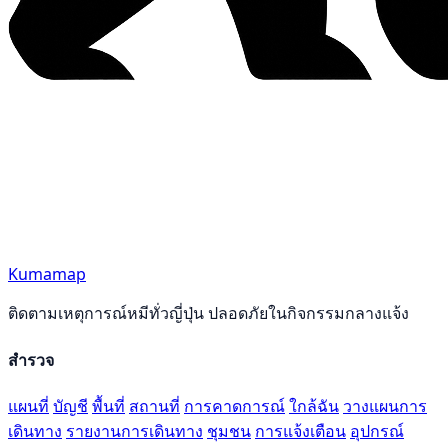
Kumamap
ติดตามเหตุการณ์หมีทั่วญี่ปุ่น ปลอดภัยในกิจกรรมกลางแจ้ง
สำรวจ
แผนที่
บัญชี
พื้นที่
สถานที่
การคาดการณ์
ใกล้ฉัน
วางแผนการ
เดินทาง
รายงานการเดินทาง
ชุมชน
การแจ้งเตือน
อุปกรณ์