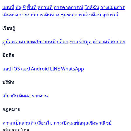
แผนที่
บัญชี
พื้นที่
สถานที่
การคาดการณ์
ใกล้ฉัน
วางแผนการ
เดินทาง
รายงานการเดินทาง
ชุมชน
การแจ้งเตือน
อุปกรณ์
เรียนรู้
คู่มือความปลอดภัยจากหมี
บล็อก
ข่าว
ข้อมูล
คำถามที่พบบ่อย
มือถือ
แอป iOS
แอป Android
LINE
WhatsApp
บริษัท
เกี่ยวกับ
ติดต่อ
รายงาน
กฎหมาย
ความเป็นส่วนตัว
เงื่อนไข
การเปิดเผยข้อมูลเชิงพาณิชย์
สนับสนุนโดย