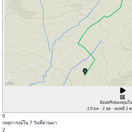
3D
ย้อนทริปของคุณใ
2.0 km
· 2 จุด
· พบหมี 2 คร
0
เหตุการณ์ใน 7 วันที่ผ่านมา
2