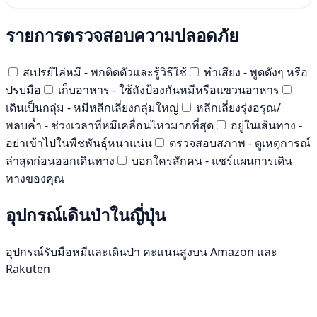
รายการตรวจสอบความปลอดภัย
สเปรย์ไล่หมี - พกติดตัวและรู้วิธีใช้
ทำเสียง - พูดดังๆ หรือ
ปรบมือ
เก็บอาหาร - ใช้ถังป้องกันหมีหรือแขวนอาหาร
เดินเป็นกลุ่ม - หมีหลีกเลี่ยงกลุ่มใหญ่
หลีกเลี่ยงรุ่งอรุณ/
พลบค่ำ - ช่วงเวลาที่หมีเคลื่อนไหวมากที่สุด
อยู่ในเส้นทาง -
อย่าเข้าไปในพืชพันธุ์หนาแน่น
ตรวจสอบสภาพ - ดูเหตุการณ์
ล่าสุดก่อนออกเดินทาง
บอกใครสักคน - แชร์แผนการเดิน
ทางของคุณ
อุปกรณ์เดินป่าในญี่ปุ่น
อุปกรณ์รับมือหมีและเดินป่า คะแนนสูงบน Amazon และ
Rakuten