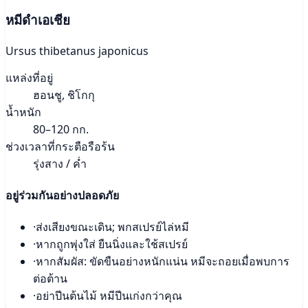
หมีดำเอเชีย
Ursus thibetanus japonicus
แหล่งที่อยู่
ฮอนชู, ชิโกกุ
น้ำหนัก
80–120 กก.
ช่วงเวลาที่กระตือรือร้น
รุ่งสาง / ค่ำ
อยู่ร่วมกันอย่างปลอดภัย
·
ส่งเสียงขณะเดิน; พกสเปรย์ไล่หมี
·
หากถูกพุ่งใส่ ยืนนิ่งและใช้สเปรย์
·
หากสัมผัส: ขัดขืนอย่างหนักแน่น หมีจะถอยเมื่อพบการ
ต่อต้าน
·
อย่าปีนต้นไม้ หมีปีนเก่งกว่าคุณ