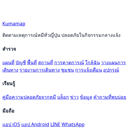
Kumamap
ติดตามเหตุการณ์หมีทั่วญี่ปุ่น ปลอดภัยในกิจกรรมกลางแจ้ง
สำรวจ
แผนที่
บัญชี
พื้นที่
สถานที่
การคาดการณ์
ใกล้ฉัน
วางแผนการ
เดินทาง
รายงานการเดินทาง
ชุมชน
การแจ้งเตือน
อุปกรณ์
เรียนรู้
คู่มือความปลอดภัยจากหมี
บล็อก
ข่าว
ข้อมูล
คำถามที่พบบ่อย
มือถือ
แอป iOS
แอป Android
LINE
WhatsApp