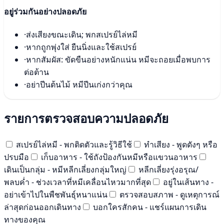
อยู่ร่วมกันอย่างปลอดภัย
·
ส่งเสียงขณะเดิน; พกสเปรย์ไล่หมี
·
หากถูกพุ่งใส่ ยืนนิ่งและใช้สเปรย์
·
หากสัมผัส: ขัดขืนอย่างหนักแน่น หมีจะถอยเมื่อพบการ
ต่อต้าน
·
อย่าปีนต้นไม้ หมีปีนเก่งกว่าคุณ
รายการตรวจสอบความปลอดภัย
สเปรย์ไล่หมี - พกติดตัวและรู้วิธีใช้
ทำเสียง - พูดดังๆ หรือ
ปรบมือ
เก็บอาหาร - ใช้ถังป้องกันหมีหรือแขวนอาหาร
เดินเป็นกลุ่ม - หมีหลีกเลี่ยงกลุ่มใหญ่
หลีกเลี่ยงรุ่งอรุณ/
พลบค่ำ - ช่วงเวลาที่หมีเคลื่อนไหวมากที่สุด
อยู่ในเส้นทาง -
อย่าเข้าไปในพืชพันธุ์หนาแน่น
ตรวจสอบสภาพ - ดูเหตุการณ์
ล่าสุดก่อนออกเดินทาง
บอกใครสักคน - แชร์แผนการเดิน
ทางของคุณ