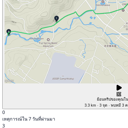
3D
ย้อนทริปของคุณใ
3.3 km
· 3 จุด
· พบหมี 3 คร
0
เหตุการณ์ใน 7 วันที่ผ่านมา
3