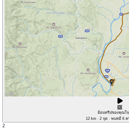
3D
ย้อนทริปของคุณใ
12 km
· 2 จุด
· พบหมี 6 คร
2