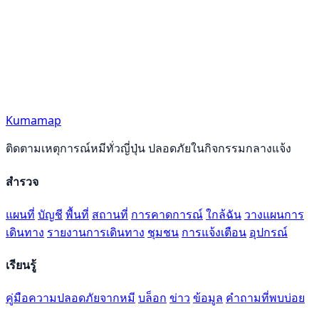
Kumamap
ติดตามเหตุการณ์หมีทั่วญี่ปุ่น ปลอดภัยในกิจกรรมกลางแจ้ง
สำรวจ
แผนที่
บัญชี
พื้นที่
สถานที่
การคาดการณ์
ใกล้ฉัน
วางแผนการ
เดินทาง
รายงานการเดินทาง
ชุมชน
การแจ้งเตือน
อุปกรณ์
เรียนรู้
คู่มือความปลอดภัยจากหมี
บล็อก
ข่าว
ข้อมูล
คำถามที่พบบ่อย