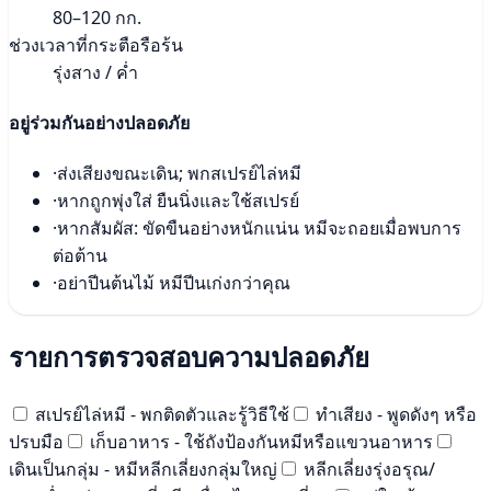
80–120 กก.
ช่วงเวลาที่กระตือรือร้น
รุ่งสาง / ค่ำ
อยู่ร่วมกันอย่างปลอดภัย
·
ส่งเสียงขณะเดิน; พกสเปรย์ไล่หมี
·
หากถูกพุ่งใส่ ยืนนิ่งและใช้สเปรย์
·
หากสัมผัส: ขัดขืนอย่างหนักแน่น หมีจะถอยเมื่อพบการ
ต่อต้าน
·
อย่าปีนต้นไม้ หมีปีนเก่งกว่าคุณ
รายการตรวจสอบความปลอดภัย
สเปรย์ไล่หมี - พกติดตัวและรู้วิธีใช้
ทำเสียง - พูดดังๆ หรือ
ปรบมือ
เก็บอาหาร - ใช้ถังป้องกันหมีหรือแขวนอาหาร
เดินเป็นกลุ่ม - หมีหลีกเลี่ยงกลุ่มใหญ่
หลีกเลี่ยงรุ่งอรุณ/