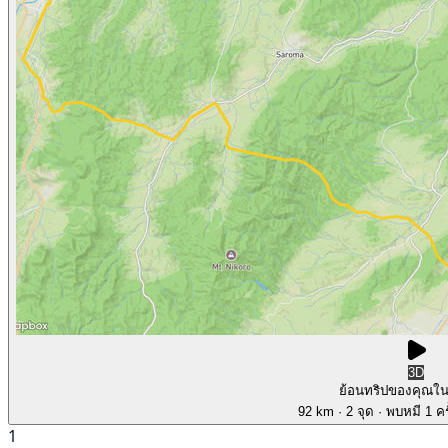
3D
ย้อนทริปของคุณใ
92 km
· 2 จุด
· พบหมี 1 คร
1