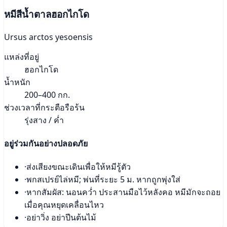
หมีสีน้ำตาลฮอกไกโด
Ursus arctos yesoensis
แหล่งที่อยู่
ฮอกไกโด
น้ำหนัก
200–400 กก.
ช่วงเวลาที่กระตือรือร้น
รุ่งสาง / ค่ำ
อยู่ร่วมกันอย่างปลอดภัย
·
ส่งเสียงขณะเดินเพื่อให้หมีรู้ตัว
·
พกสเปรย์ไล่หมี; พ่นที่ระยะ 5 ม. หากถูกพุ่งใส่
·
หากสัมผัส: นอนคว่ำ ประสานมือไว้หลังคอ หมีมักจะถอย
เมื่อคุณหยุดเคลื่อนไหว
·
อย่าวิ่ง อย่าปีนต้นไม้