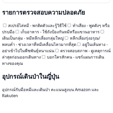
รายการตรวจสอบความปลอดภัย
สเปรย์ไล่หมี - พกติดตัวและรู้วิธีใช้
ทำเสียง - พูดดังๆ หรือ
ปรบมือ
เก็บอาหาร - ใช้ถังป้องกันหมีหรือแขวนอาหาร
เดินเป็นกลุ่ม - หมีหลีกเลี่ยงกลุ่มใหญ่
หลีกเลี่ยงรุ่งอรุณ/
พลบค่ำ - ช่วงเวลาที่หมีเคลื่อนไหวมากที่สุด
อยู่ในเส้นทาง -
อย่าเข้าไปในพืชพันธุ์หนาแน่น
ตรวจสอบสภาพ - ดูเหตุการณ์
ล่าสุดก่อนออกเดินทาง
บอกใครสักคน - แชร์แผนการเดิน
ทางของคุณ
อุปกรณ์เดินป่าในญี่ปุ่น
อุปกรณ์รับมือหมีและเดินป่า คะแนนสูงบน Amazon และ
Rakuten