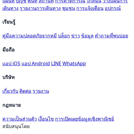
แผนที่
บัญชี
พื้นที่
สถานที่
การคาดการณ์
ใกล้ฉัน
วางแผนการ
เดินทาง
รายงานการเดินทาง
ชุมชน
การแจ้งเตือน
อุปกรณ์
เรียนรู้
คู่มือความปลอดภัยจากหมี
บล็อก
ข่าว
ข้อมูล
คำถามที่พบบ่อย
มือถือ
แอป iOS
แอป Android
LINE
WhatsApp
บริษัท
เกี่ยวกับ
ติดต่อ
รายงาน
กฎหมาย
ความเป็นส่วนตัว
เงื่อนไข
การเปิดเผยข้อมูลเชิงพาณิชย์
สนับสนุนโดย