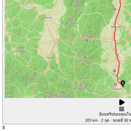
3D
ย้อนทริปของคุณใ
103 km
· 2 จุด
· พบหมี 92 ค
8