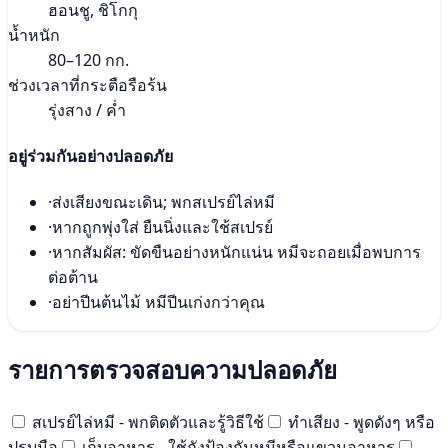
ฮอนชู, ชิโกกุ
น้ำหนัก
80–120 กก.
ช่วงเวลาที่กระตือรือร้น
รุ่งสาง / ค่ำ
อยู่ร่วมกันอย่างปลอดภัย
·
ส่งเสียงขณะเดิน; พกสเปรย์ไล่หมี
·
หากถูกพุ่งใส่ ยืนนิ่งและใช้สเปรย์
·
หากสัมผัส: ขัดขืนอย่างหนักแน่น หมีจะถอยเมื่อพบการ
ต่อต้าน
·
อย่าปีนต้นไม้ หมีปีนเก่งกว่าคุณ
รายการตรวจสอบความปลอดภัย
สเปรย์ไล่หมี - พกติดตัวและรู้วิธีใช้
ทำเสียง - พูดดังๆ หรือ
ปรบมือ
เก็บอาหาร - ใช้ถังป้องกันหมีหรือแขวนอาหาร