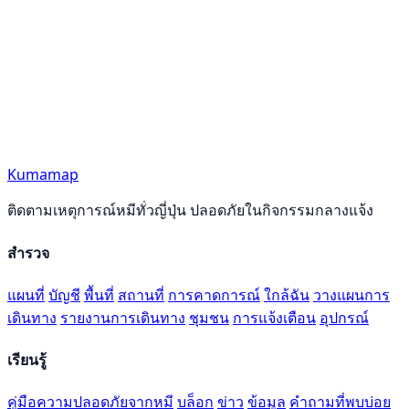
Kumamap
ติดตามเหตุการณ์หมีทั่วญี่ปุ่น ปลอดภัยในกิจกรรมกลางแจ้ง
สำรวจ
แผนที่
บัญชี
พื้นที่
สถานที่
การคาดการณ์
ใกล้ฉัน
วางแผนการ
เดินทาง
รายงานการเดินทาง
ชุมชน
การแจ้งเตือน
อุปกรณ์
เรียนรู้
คู่มือความปลอดภัยจากหมี
บล็อก
ข่าว
ข้อมูล
คำถามที่พบบ่อย