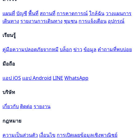
แผนที่
บัญชี
พื้นที่
สถานที่
การคาดการณ์
ใกล้ฉัน
วางแผนการ
เดินทาง
รายงานการเดินทาง
ชุมชน
การแจ้งเตือน
อุปกรณ์
เรียนรู้
คู่มือความปลอดภัยจากหมี
บล็อก
ข่าว
ข้อมูล
คำถามที่พบบ่อย
มือถือ
แอป iOS
แอป Android
LINE
WhatsApp
บริษัท
เกี่ยวกับ
ติดต่อ
รายงาน
กฎหมาย
ความเป็นส่วนตัว
เงื่อนไข
การเปิดเผยข้อมูลเชิงพาณิชย์