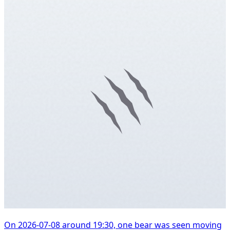
On 2026-07-08 around 19:30, one bear was seen moving