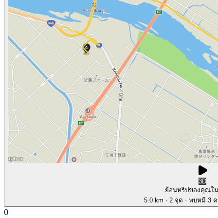
3D
ย้อนทริปของคุณใ
5.0 km
· 2 จุด
· พบหมี 3 คร
0