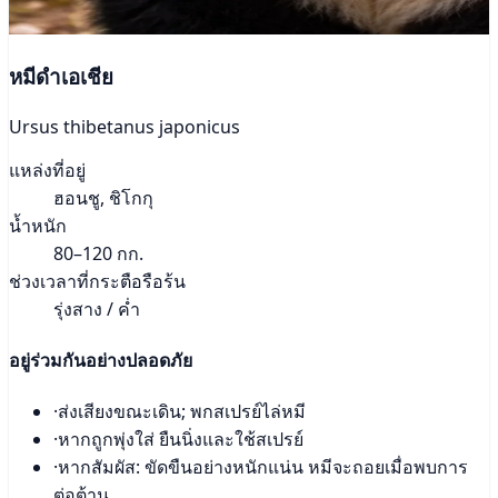
หมีดำเอเชีย
Ursus thibetanus japonicus
แหล่งที่อยู่
ฮอนชู, ชิโกกุ
น้ำหนัก
80–120 กก.
ช่วงเวลาที่กระตือรือร้น
รุ่งสาง / ค่ำ
อยู่ร่วมกันอย่างปลอดภัย
·
ส่งเสียงขณะเดิน; พกสเปรย์ไล่หมี
·
หากถูกพุ่งใส่ ยืนนิ่งและใช้สเปรย์
·
หากสัมผัส: ขัดขืนอย่างหนักแน่น หมีจะถอยเมื่อพบการ
ต่อต้าน